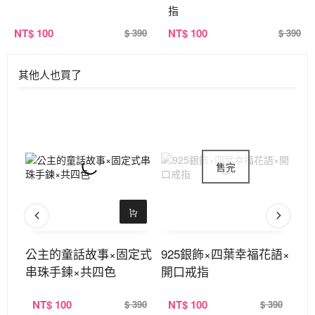
指
NT
$ 100
NT
$ 100
$ 390
$ 390
其他人也買了
墜耳
公主的童話故事×固定式
925銀飾×四葉幸福花語×
9
串珠手鍊×共四色
開口戒指
指
NT
$ 100
NT
$ 100
N
390
$ 390
$ 390