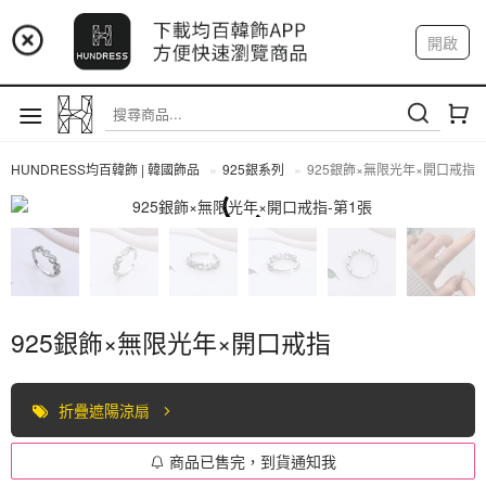
📢 市集預告：9/4-9/6 淡水捷運站
開啟
登入
註冊
📢 市集預告：9/12-9/13 八里海巡基地
我的帳戶
📢 市集預告：8/22-8/23 桃園青埔置地廣場
HUNDRESS均百韓飾 | 韓國飾品
925銀系列
925銀飾×無限光年×開口戒指
925銀系列
925銀飾×無限光年×開口戒指
折疊遮陽涼扇
商品已售完，到貨通知我