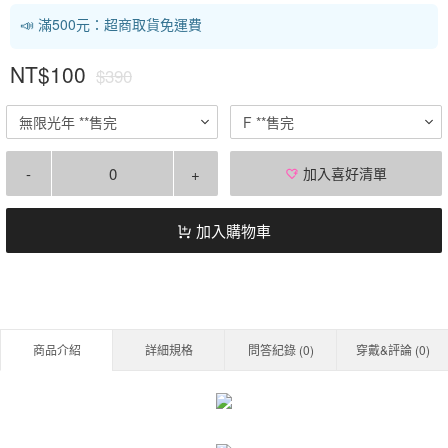
📣 滿500元：超商取貨免運費
NT$100
$390
無限光年 **售完
F **售完
-
+
加入喜好清單
加入購物車
商品介紹
詳細規格
問答紀錄 (
0
)
穿戴&評論 (
0
)