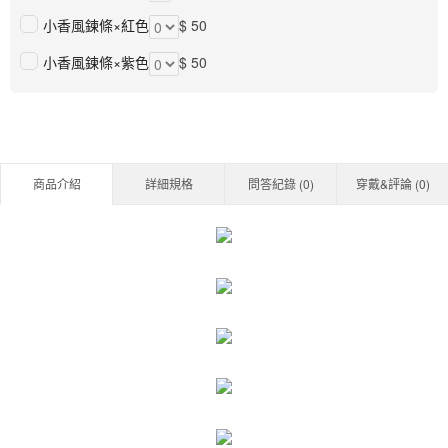
小香風鍊條×紅色
$ 50
小香風鍊條×紫色
$ 50
商品介紹
詳細規格
問答紀錄 (
0
)
穿戴&評論 (
0
)