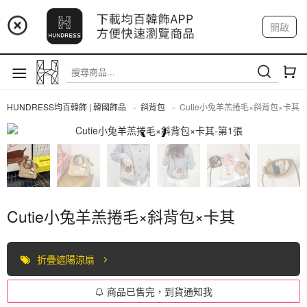
📢 市集預告：9/4-9/6 淡水捷運站
開啟
登入
註冊
📢 市集預告：9/12-9/13 八里海巡基地
我的帳戶
📢 市集預告：8/22-8/23 桃園青埔置地廣場
HUNDRESS均百韓飾 | 韓國飾品
斜背包
Cutie小兔羊羔捲毛×斜背包×卡其
斜背包
Cutie小兔羊羔捲毛×斜背包×卡其
折疊遮陽涼扇
商品已售完，到貨通知我