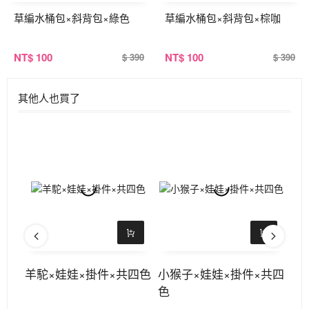
草編水桶包×斜背包×綠色
草編水桶包×斜背包×棕咖
NT
$ 100
NT
$ 100
$ 390
$ 390
其他人也買了
掛繩
羊駝×娃娃×掛件×共四色
小猴子×娃娃×掛件×共四
Cu
色
背