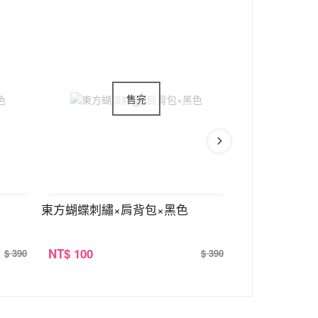
東方蝴蝶刺繡×肩背包×黑色
裝死兔×娃娃×
NT
$ 100
NT
$ 100
$ 390
$ 390