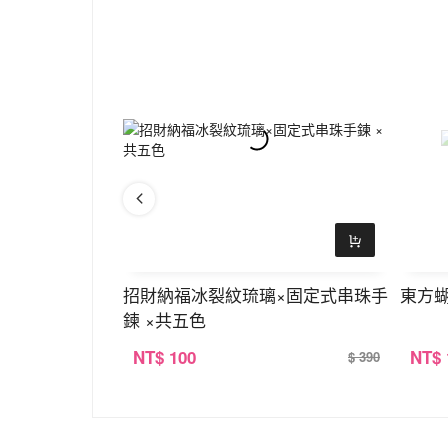
戒
招財納福冰裂紋琉璃×固定式串珠手
東方蝴
鍊 ×共五色
NT
$ 100
NT
$
$ 520
$ 390