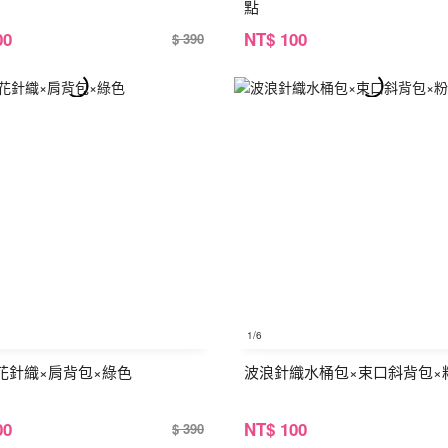
點
00
NT
$ 100
$ 390
1
/6
花針織×肩背包×綠色
波浪針織水桶包×束口斜背包×
00
NT
$ 100
$ 390