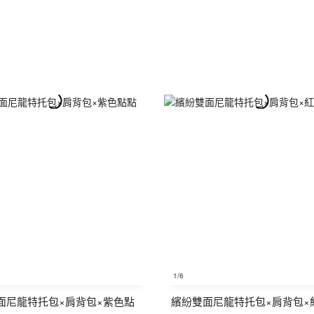
1
/6
面尼龍特托包×肩背包×紫色點
繽紛雙面尼龍特托包×肩背包×