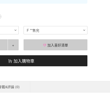
0
F **售完
+
加入喜好清單
加入購物車
穿戴&評論 (
0
)