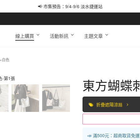
📢 市集預告：9/4-9/6 淡水捷運站
📢 市集預告：9/12-9/13 八里海巡基地
📢 市集預告：8/22-8/23 桃園青埔置地廣場
線上購買
活動新訊
主題文章
×白色
東方蝴蝶
折疊遮陽涼扇
📣 滿500元：超商取貨免