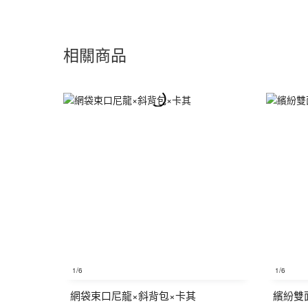
相關商品
1
/6
1
/6
網袋束口尼龍×斜背包×卡其
繽紛雙