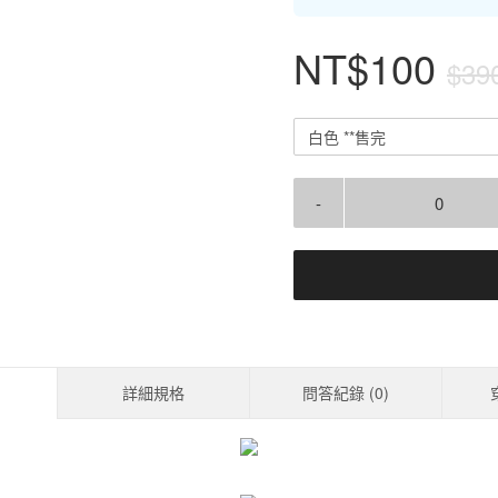
NT$100
$39
白色 **售完
-
詳細規格
問答紀錄 (
0
)