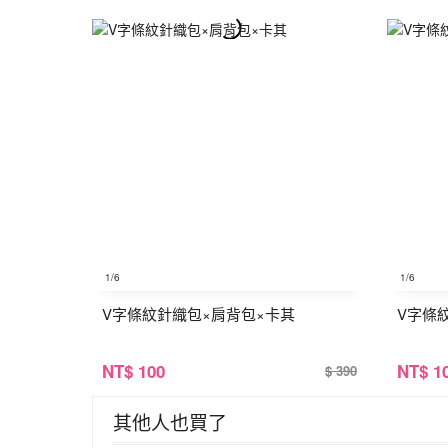
1
/6
1
/6
V字條紋針織包×肩背包×卡其
V字條
NT
$ 100
NT
$ 1
$ 390
其他人也買了