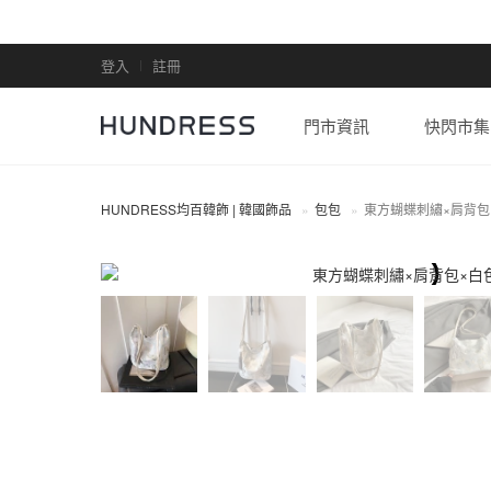
登入
註冊
門市資訊
快閃市集
HUNDRESS均百韓飾 | 韓國飾品
包包
東方蝴蝶刺繡×肩背包
包包