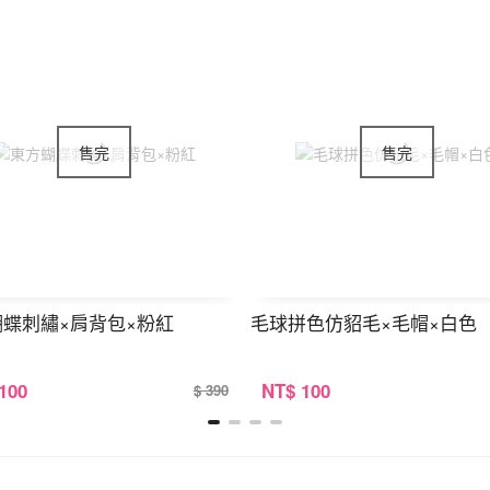
蝶刺繡×肩背包×粉紅
毛球拼色仿貂毛×毛帽×白色
 100
NT
$ 100
$ 390