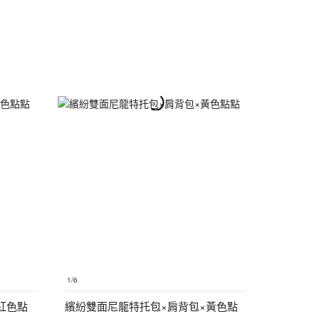
1
/6
紅色點
繽紛雙面尼龍特托包×肩背包×黃色點