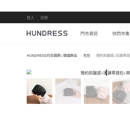
登入
註冊
門市資訊
快閃市集
HUNDRESS均百韓飾 | 韓國飾品
包包
簡約抓皺感×拉鍊零錢
包包