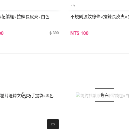
1
/6
麻花編織×拉鍊長皮夾×白色
不規則波紋線條×拉鍊長皮夾×
00
NT
$ 100
$ 390