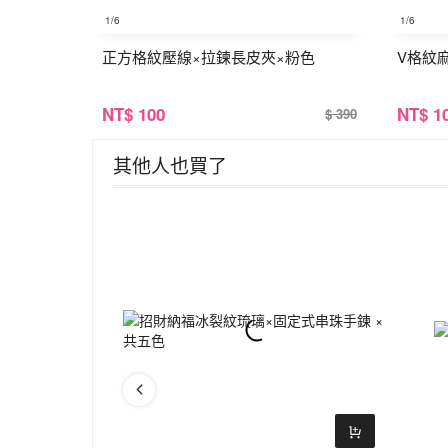
1
/6
1
/6
正方格紋壓線×拉鍊長皮夾×粉色
V格紋
NT
$ 100
NT
$ 1
$ 390
其他人也買了