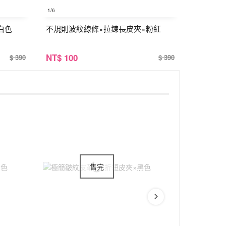
1
/6
白色
不規則波紋線條×拉鍊長皮夾×粉紅
NT
$ 100
$ 390
$ 390