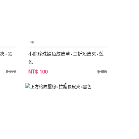
1
/6
夾×黑
小鹿珍珠鱷魚紋皮革×三折短皮夾×藍
色
NT
$ 100
$ 390
$ 390