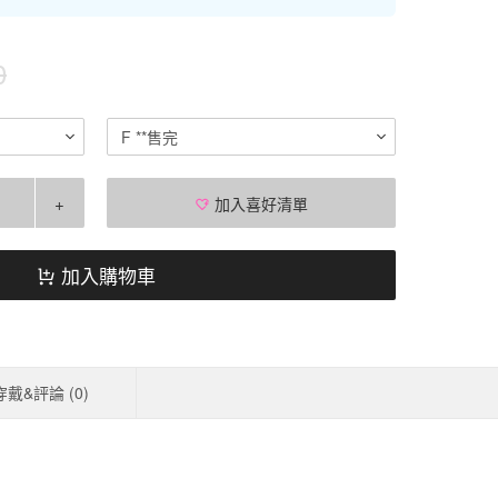
0
F **售完
+
加入喜好清單
加入購物車
穿戴&評論 (
0
)