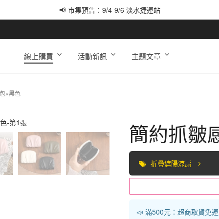
📢 市集預告：9/4-9/6 淡水捷運站
📢 市集預告：9/12-9/13 八里海巡基地
📢 市集預告：8/22-8/23 桃園青埔置地廣場
線上購買
活動新訊
主題文章
包×黑色
簡約抓皺
折疊遮陽涼扇
📣 滿500元：超商取貨免