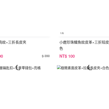
1
/6
鳥紋×三折長皮夾
小鹿珍珠鱷魚紋皮革×三折短皮
色
00
NT
$ 100
$ 390