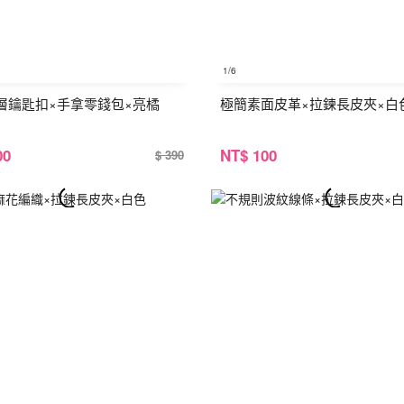
1
/6
層鑰匙扣×手拿零錢包×亮橘
極簡素面皮革×拉鍊長皮夾×白
00
NT
$ 100
$ 390