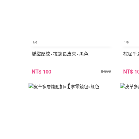
1
/6
1
/6
編織壓紋×拉鍊長皮夾×黑色
棕咖千
NT
$ 100
NT
$ 1
$ 390