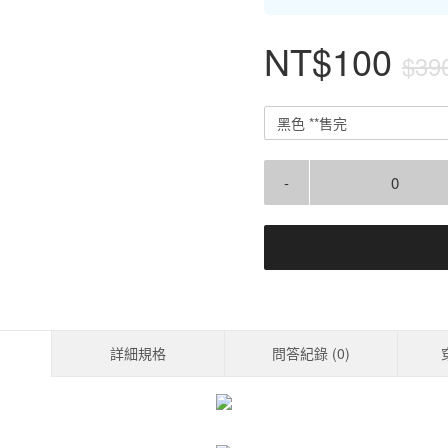
NT$100
$39
黑色 **售完
-
詳細規格
問答紀錄 (
0
)