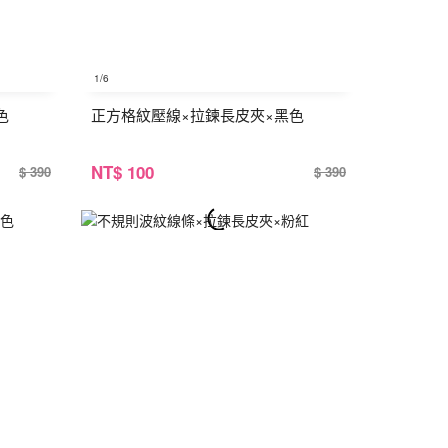
1
/6
色
正方格紋壓線×拉鍊長皮夾×黑色
NT
$ 100
$ 390
$ 390