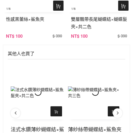
1
/6
1
/6
性感黑蕾絲×鯊魚夾
雙層飄帶長尾蝴蝶結×蝴蝶髮
夾×共二色
NT
$ 100
NT
$ 100
$ 390
$ 390
其他人也買了
蝶夾
法式水鑽薄紗蝴蝶結×鯊
薄紗絲帶蝴蝶結×鯊魚夾
可