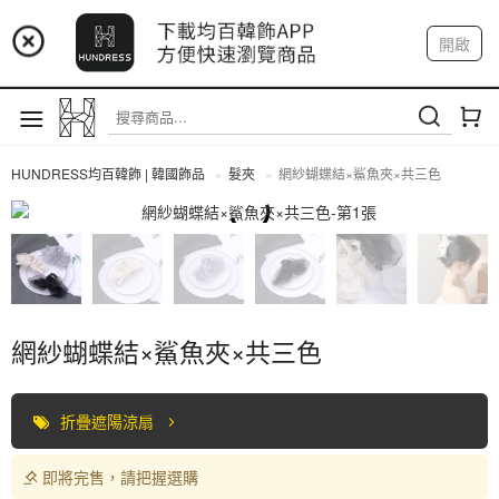
📢 市集預告：9/4-9/6 淡水捷運站
開啟
登入
註冊
📢 市集預告：9/12-9/13 八里海巡基地
我的帳戶
📢 市集預告：8/22-8/23 桃園青埔置地廣場
HUNDRESS均百韓飾 | 韓國飾品
髮夾
網紗蝴蝶結×鯊魚夾×共三色
髮夾
網紗蝴蝶結×鯊魚夾×共三色
折疊遮陽涼扇
即將完售，請把握選購