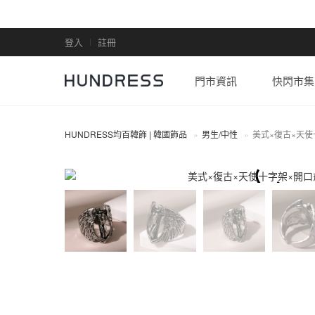
登入
註冊
門市資訊
快閃市集
HUNDRESS均百韓飾 | 韓國飾品
男生/中性
美式×復古×天使
男生/中性