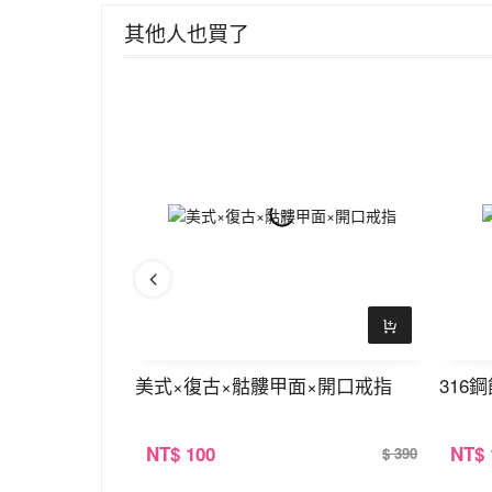
其他人也買了
口戒指
美式×復古×骷髏甲面×開口戒指
316
NT
$ 100
NT
$
$ 390
$ 390