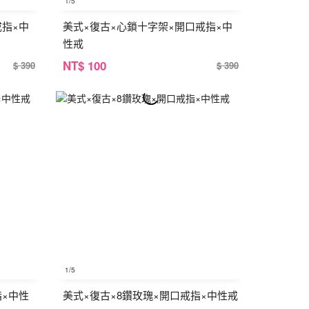
1
/5
戒指×中
美式×復古×心鎖十字架×開口戒指×中
性戒
NT
$ 100
$ 390
$ 390
1
/5
指×中性
美式×復古×8鑽玫瑰×開口戒指×中性戒