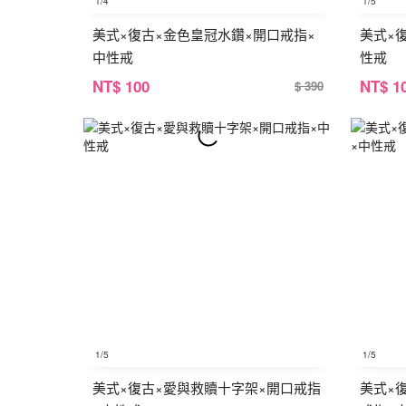
1
/4
1
/5
美式×復古×金色皇冠水鑽×開口戒指×
美式×
中性戒
性戒
NT
$ 100
NT
$ 1
$ 390
1
/5
1
/5
美式×復古×愛與救贖十字架×開口戒指
美式×