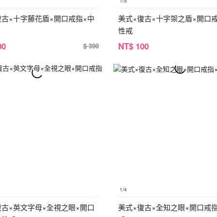
1
/5
復古×十字藤花盾×開口戒指×中
美式×復古×十字架之盾×開口
性戒
00
NT
$ 100
$ 390
1
/4
復古×英文字母×全視之眼×開口
美式×復古×全知之眼×開口戒