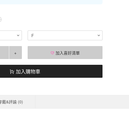
0
F
+
加入喜好清單
加入購物車
穿戴&評論 (
0
)