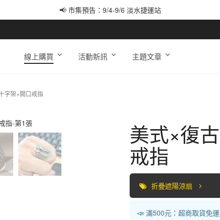
📢 市集預告：9/4-9/6 淡水捷運站
📢 市集預告：9/12-9/13 八里海巡基地
📢 市集預告：8/22-8/23 桃園青埔置地廣場
線上購買
活動新訊
主題文章
十字架×開口戒指
美式×復古
戒指
折疊遮陽涼扇
📣 滿500元：超商取貨免