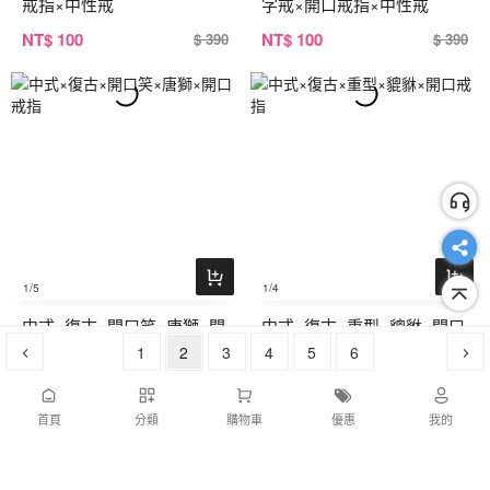
戒指×中性戒
字戒×開口戒指×中性戒
NT
$ 100
NT
$ 100
$ 390
$ 390
1
/5
1
/4
中式×復古×開口笑×唐獅×開
中式×復古×重型×貔貅×開口
口戒指
1
2
3
戒指
4
5
6
NT
$ 100
NT
$ 100
$ 390
$ 390
首頁
分類
購物車
優惠
我的