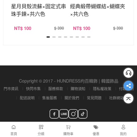
固定
星月貝殼流蘇×固定式串
經典緞帶蝴蝶結×蝴蝶夾
蝴
珠手鍊×共六色
×共六色
珠
NT
$ 100
NT
$ 100
N
390
$ 390
$ 390
Copyright © 2017 - HUNDRESS均百韓飾 | 韓國飾品
門市資訊
快閃市集
服務條款
購物須知
隱私權政策
付款說明
配送說明
售後服務
關於我們
常見問題
社群網站
首頁
分類
購物車
優惠
我的