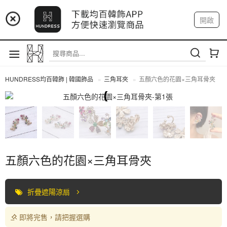
📢 市集預告：9/4-9/6 淡水捷運站
開啟
登入
註冊
📢 市集預告：9/12-9/13 八里海巡基地
我的帳戶
📢 市集預告：8/22-8/23 桃園青埔置地廣場
HUNDRESS均百韓飾 | 韓國飾品
三角耳夾
五顏六色的花園×三角耳骨夾
三角耳夾
五顏六色的花園×三角耳骨夾
折疊遮陽涼扇
即將完售，請把握選購