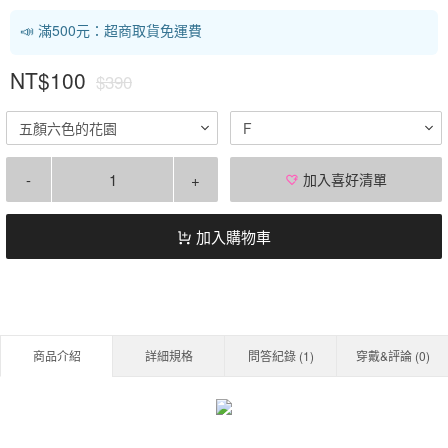
📣 滿500元：超商取貨免運費
NT$100
$390
五顏六色的花園
F
-
+
加入喜好清單
加入購物車
商品介紹
詳細規格
問答紀錄 (
1
)
穿戴&評論 (
0
)