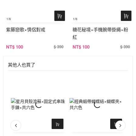
1
/6
1
/6
紫藤戀歌×情侶對戒
糖花秘境×手機腕帶掛繩×粉
紅
NT
$ 100
NT
$ 100
$ 390
$ 390
其他人也買了