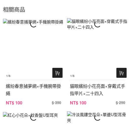
相關商品
1
/6
1
/6
繽紛春意捕夢網×手機腕帶掛
貓眼繽紛小花亮面×穿戴式手
繩
指甲片×二十四入
NT
$ 100
NT
$ 100
$ 390
$ 290