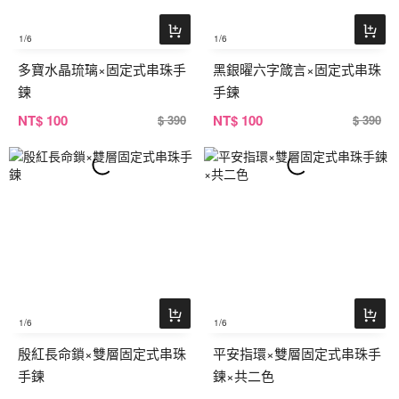
1
/6
1
/6
多寶水晶琉璃×固定式串珠手
黑銀曜六字箴言×固定式串珠
鍊
手鍊
NT
$ 100
NT
$ 100
$ 390
$ 390
1
/6
1
/6
殷紅長命鎖×雙層固定式串珠
平安指環×雙層固定式串珠手
手鍊
鍊×共二色