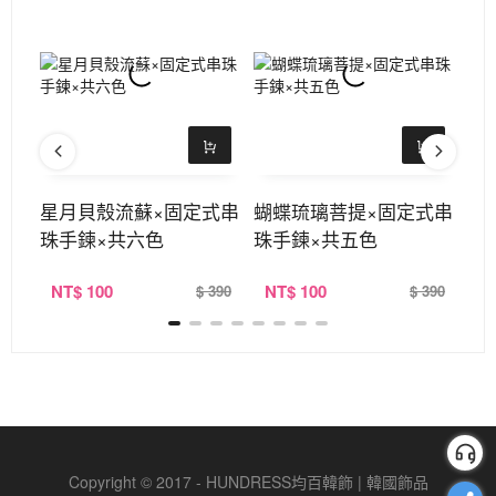
骨項
星月貝殼流蘇×固定式串
蝴蝶琉璃菩提×固定式串
招
珠手鍊×共六色
珠手鍊×共五色
定
NT
$ 100
NT
$ 100
N
390
$ 390
$ 390
Copyright © 2017 - HUNDRESS均百韓飾 | 韓國飾品