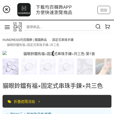
📢 市集預告：9/4-9/6 淡水捷運站
開啟
登入
註冊
📢 市集預告：9/12-9/13 八里海巡基地
我的帳戶
📢 市集預告：8/22-8/23 桃園青埔置地廣場
HUNDRESS均百韓飾 | 韓國飾品
固定式串珠手鍊
貓眼鈴鐺有福×固定式串珠手鍊×共三色
固定式串珠手鍊
貓眼鈴鐺有福×固定式串珠手鍊×共三色
折疊遮陽涼扇
📣 滿500元：超商取貨免運費