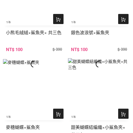
1
/6
1
/6
小熊毛絨絨×鯊魚夾× 共三色
銀色波浪號×鯊魚夾
NT
$ 100
NT
$ 100
$ 390
$ 390
1
/6
1
/6
麥穗蝴蝶×鯊魚夾
甜美蝴蝶結編織×小鯊魚夾×