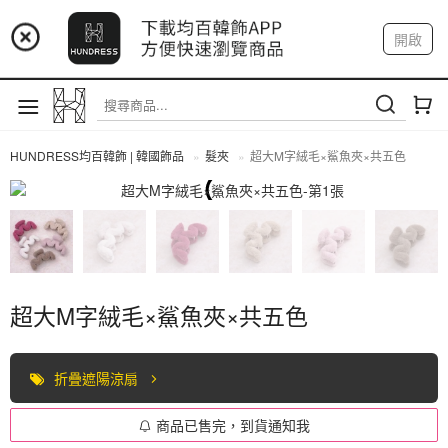
📢 市集預告：9/4-9/6 淡水捷運站
開啟
登入
註冊
📢 市集預告：9/12-9/13 八里海巡基地
我的帳戶
📢 市集預告：8/22-8/23 桃園青埔置地廣場
HUNDRESS均百韓飾 | 韓國飾品
髮夾
超大M字絨毛×鯊魚夾×共五色
髮夾
超大M字絨毛×鯊魚夾×共五色
折疊遮陽涼扇
商品已售完，到貨通知我