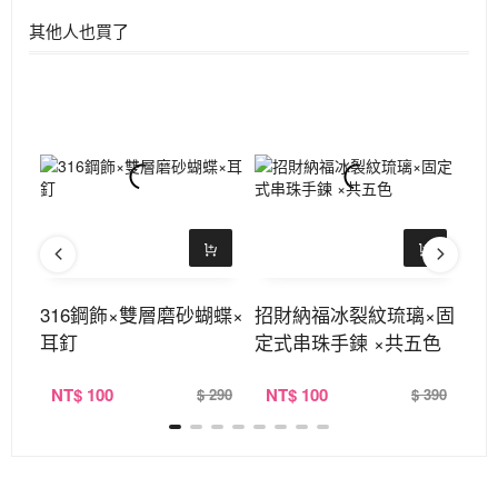
其他人也買了
×雙
316鋼飾×雙層磨砂蝴蝶×
招財納福冰裂紋琉璃×固
珍
耳釘
定式串珠手鍊 ×共五色
立
NT
$ 100
NT
$ 100
N
390
$ 290
$ 390