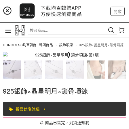
📢 市集預告：9/4-9/6 淡水捷運站
開啟
登入
註冊
📢 市集預告：9/12-9/13 八里海巡基地
我的帳戶
📢 市集預告：8/22-8/23 桃園青埔置地廣場
HUNDRESS均百韓飾 | 韓國飾品
銀飾項鍊
925銀飾×晶星明月×鎖骨項鍊
全部商品
925銀飾×晶星明月×鎖骨項鍊
折疊遮陽涼扇
商品已售完，到貨通知我