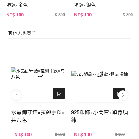
項鍊×金色
項鍊×銀色
NT
$ 100
NT
$ 100
$ 390
$ 390
其他人也買了
夾
水晶御守結×拉繩手鍊×
925銀飾×小閃電×鎖骨項
小
共八色
鍊
二
NT
$ 100
NT
$ 100
N
390
$ 290
$ 390