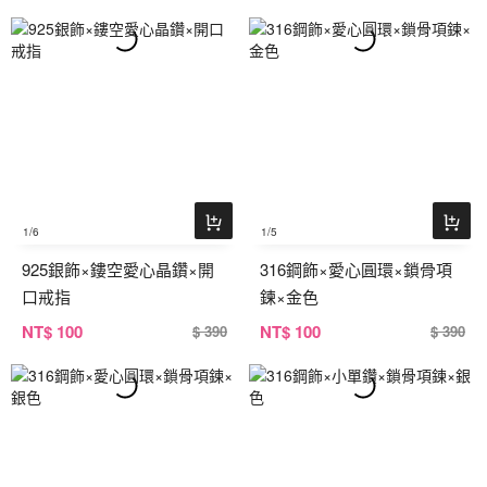
1
/6
1
/5
925銀飾×鏤空愛心晶鑽×開
316鋼飾×愛心圓環×鎖骨項
口戒指
鍊×金色
NT
$ 100
NT
$ 100
$ 390
$ 390