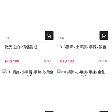
1
/6
1
/6
微光之約×情侶對戒
316鋼飾×小單鑽×手鍊×銀色
NT
$ 100
NT
$ 100
$ 390
$ 390