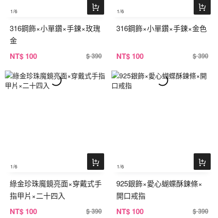
1
/6
1
/6
316鋼飾×小單鑽×手鍊×玫瑰
316鋼飾×小單鑽×手鍊×金色
金
NT
$ 100
NT
$ 100
$ 390
$ 390
1
/6
1
/6
綠金珍珠魔鏡亮面×穿戴式手
925銀飾×愛心蝴蝶酥鍊條×
指甲片×二十四入
開口戒指
NT
$ 100
NT
$ 100
$ 390
$ 390