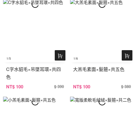
1
/5
1
/6
C字水貂毛×吊墜耳環×共四
大羔毛素面×髮箍×共五色
色
NT
$ 100
NT
$ 100
$ 390
$ 380