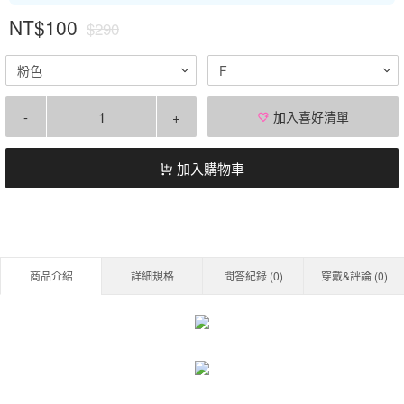
NT$100
$290
粉色
F
-
+
加入喜好清單
加入購物車
商品介紹
詳細規格
問答紀錄 (
0
)
穿戴&評論 (
0
)