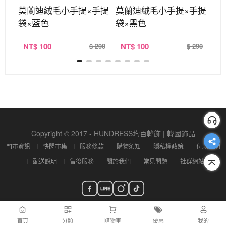
背包
莫蘭迪絨毛小手提×手提
莫蘭迪絨毛小手提×手提
莫
袋×藍色
袋×黑色
袋
NT
$ 100
NT
$ 100
N
299
$ 290
$ 290
Copyright © 2017 - HUNDRESS均百韓飾 | 韓國飾品
門市資訊
快閃市集
服務條款
購物須知
隱私權政策
付款說明
配送說明
售後服務
關於我們
常見問題
社群網站
首頁
分類
購物車
優惠
我的