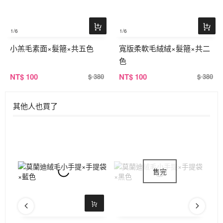
1
/6
1
/6
小羔毛素面×髮箍×共五色
寬版柔軟毛絨絨×髮箍×共二
色
NT
$ 100
NT
$ 100
$ 380
$ 380
其他人也買了