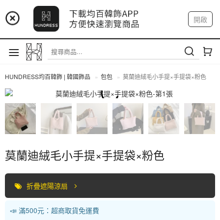
📢 市集預告：9/4-9/6 淡水捷運站
開啟
登入
註冊
📢 市集預告：9/12-9/13 八里海巡基地
我的帳戶
📢 市集預告：8/22-8/23 桃園青埔置地廣場
HUNDRESS均百韓飾 | 韓國飾品
包包
莫蘭迪絨毛小手提×手提袋×粉色
包包
莫蘭迪絨毛小手提×手提袋×粉色
折疊遮陽涼扇
📣 滿500元：超商取貨免運費