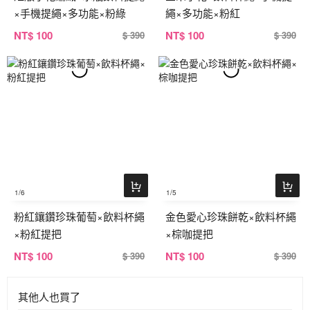
×手機提繩×多功能×粉綠
繩×多功能×粉紅
NT
$ 100
NT
$ 100
$ 390
$ 390
1
/6
1
/5
粉紅鑲鑽珍珠葡萄×飲料杯繩
金色愛心珍珠餅乾×飲料杯繩
×粉紅提把
×棕咖提把
NT
$ 100
NT
$ 100
$ 390
$ 390
其他人也買了