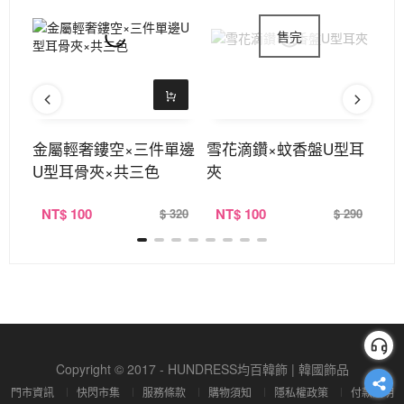
盤U
金屬輕奢鏤空×三件單邊
雪花滴鑽×蚊香盤U型耳
小
U型耳骨夾×共三色
夾
U
NT
$ 100
NT
$ 100
N
390
$ 320
$ 290
Copyright © 2017 - HUNDRESS均百韓飾 | 韓國飾品
門市資訊
快閃市集
服務條款
購物須知
隱私權政策
付款說明