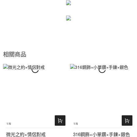
相關商品
1
/6
1
/6
微光之約×情侶對戒
316鋼飾×小單鑽×手鍊×銀色