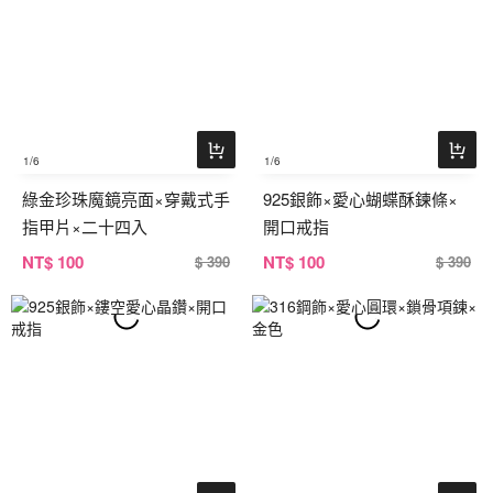
1
/6
1
/6
綠金珍珠魔鏡亮面×穿戴式手
925銀飾×愛心蝴蝶酥鍊條×
指甲片×二十四入
開口戒指
NT
$ 100
NT
$ 100
$ 390
$ 390