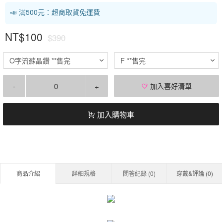
📣 滿500元：超商取貨免運費
NT$100
$390
O字流蘇晶鑽 **售完
F **售完
-
+
加入喜好清單
加入購物車
商品介紹
詳細規格
問答紀錄 (
0
)
穿戴&評論 (
0
)