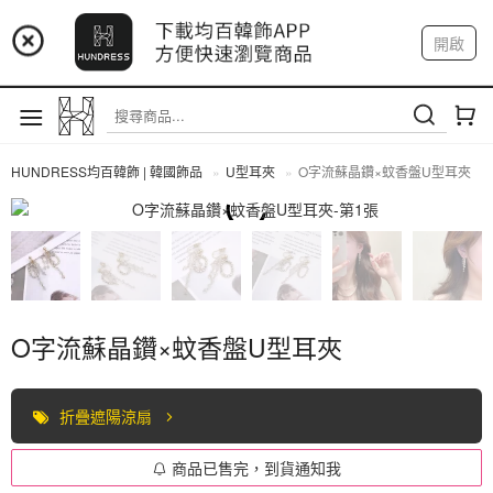
📢 市集預告：9/4-9/6 淡水捷運站
開啟
登入
註冊
📢 市集預告：9/12-9/13 八里海巡基地
我的帳戶
📢 市集預告：8/22-8/23 桃園青埔置地廣場
HUNDRESS均百韓飾 | 韓國飾品
U型耳夾
O字流蘇晶鑽×蚊香盤U型耳夾
U型耳夾
O字流蘇晶鑽×蚊香盤U型耳夾
折疊遮陽涼扇
商品已售完，到貨通知我