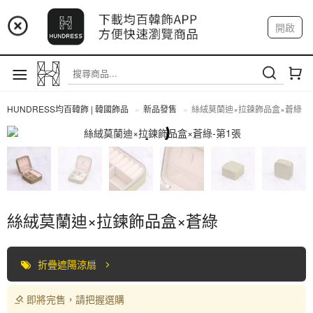
📢 市集預告：9/4-9/6 淡水捷運站
開啟
登入
註冊
📢 市集預告：9/12-9/13 八里海巡基地
我的帳戶
📢 市集預告：8/22-8/23 桃園青埔置地廣場
HUNDRESS均百韓飾 | 韓國飾品
新品發售
絲絨莫蘭迪×拉鍊飾品盒×蒼綠
全部商品
絲絨莫蘭迪×拉鍊飾品盒×蒼綠
折疊遮陽涼扇
即將完售，請把握選購