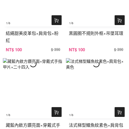
1
/6
1
/6
結繩甜美皮革包×肩背包×粉
黑圓圈不規則外框×吊墜耳環
紅
NT
$ 100
NT
$ 100
$ 390
$ 390
1
/6
1
/6
藏藍內斂方鑽亮面×穿戴式手
法式梯型鱷魚紋素色×肩背包