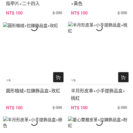
指甲片×二十四入
×黃色
NT
$ 100
NT
$ 100
$ 290
$ 390
1
/6
1
/6
圓形植絨×拉鍊飾品盒×玫紅
半月形皮革×小手提飾品盒×
桃紅
NT
$ 100
NT
$ 100
$ 390
$ 390