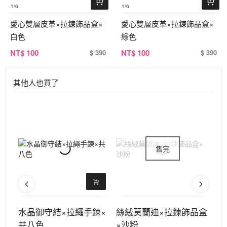
1
/6
1
/6
愛心雙層皮革×拉鍊飾品盒×
愛心雙層皮革×拉鍊飾品盒×
白色
綠色
NT
$ 100
NT
$ 100
$ 390
$ 390
其他人也買了
鍊×
水晶御守結×拉繩手鍊×
絲絨莫蘭迪×拉鍊飾品盒
泡
共八色
×沙粉
色