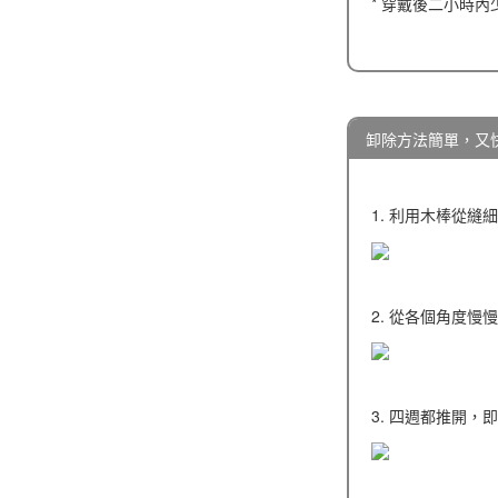
* 穿戴後二小時
卸除方法簡單，又
1. 利用木棒從
2. 從各個角度慢
3. 四週都推開，