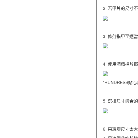
2. 若甲片的尺
3. 修剪指甲至
4. 使用酒精棉
*HUNDRESS
5. 選擇尺寸適
6. 果凍膠尺寸太
7. 果凍膠粘性