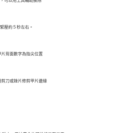
，緊壓約５秒左右。
，甲片背面數字為指尖位置
，用剪刀或銼片修剪甲片邊緣