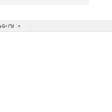
穿戴&評論 (
0
)