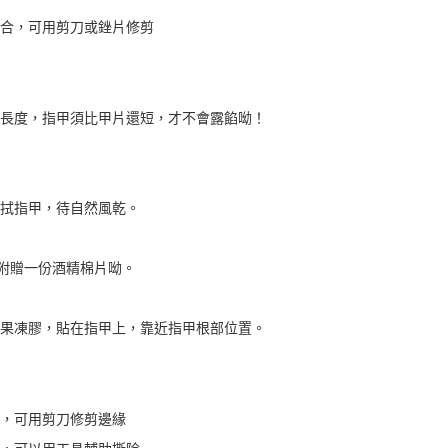
寸不合，可用剪刀或銼片修剪
適當長度，指甲須比甲片還短，才不會露餡呦！
片擦拭指甲，待自然風乾。
貼心附贈一份酒精棉片呦。
合的果凍膠，貼在指甲上，靠近指甲根部位置。
大，可用剪刀修剪邊緣
較強，可以用工具輔助撕除