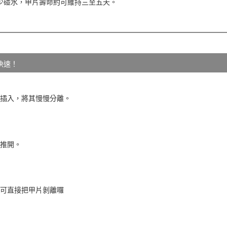
內少碰水，甲片壽命約可維持三至五天。
快速！
縫細插入，將其慢慢分離。
慢推開。
即可直接把甲片剝離囉