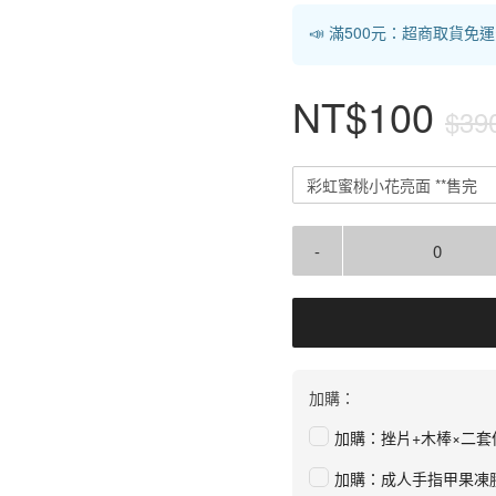
📣 滿500元：超商取貨免
NT$100
$39
彩虹蜜桃小花亮面 **售完
-
加購：
加購：挫片+木棒×二套
加購：成人手指甲果凍