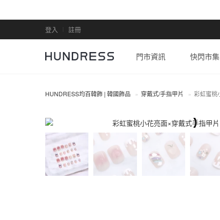
登入
註冊
門市資訊
快閃市集
HUNDRESS均百韓飾 | 韓國飾品
穿戴式/手指甲片
彩虹蜜桃
穿戴式/手指甲片