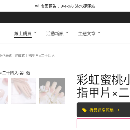
📢 市集預告：9/4-9/6 淡水捷運站
📢 市集預告：9/12-9/13 八里海巡基地
📢 市集預告：8/22-8/23 桃園青埔置地廣場
線上購買
活動新訊
主題文章
小花亮面×穿戴式手指甲片×二十四入
彩虹蜜桃
指甲片×
折疊遮陽涼扇