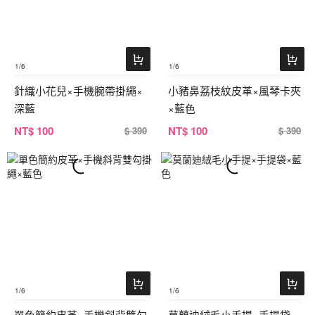
1
/6
1
/6
針織小花兒×手機腕帶掛繩×
小豬鼻荔枝紋皮革×風琴卡夾
深藍
×藍色
NT
$ 100
NT
$ 100
$ 390
$ 390
1
/6
1
/6
單色簡約皮革×手機斜背雙勾
莫蘭迪絨毛小手提×手提袋×