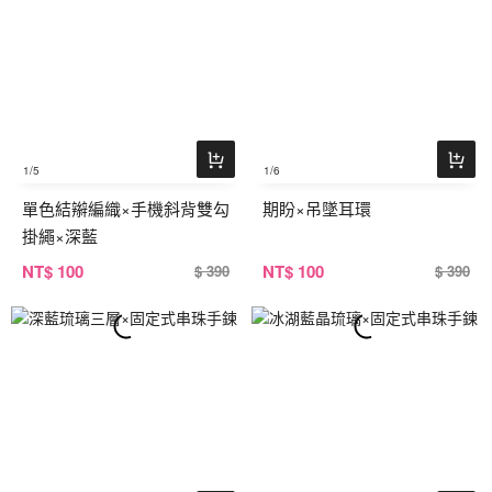
1
/5
1
/6
單色結辮編織×手機斜背雙勾
期盼×吊墜耳環
掛繩×深藍
NT
$ 100
NT
$ 100
$ 390
$ 390