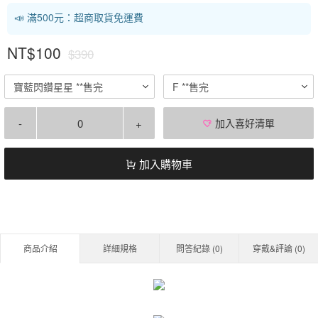
📣 滿500元：超商取貨免運費
NT$100
$390
寶藍閃鑽星星 **售完
F **售完
-
+
加入喜好清單
加入購物車
商品介紹
詳細規格
問答紀錄 (
0
)
穿戴&評論 (
0
)