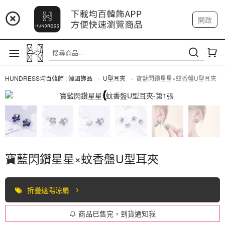
📢 市集預告：9/4-9/6 淡水捷運站
開啟
登入
註冊
📢 市集預告：9/12-9/13 八里海巡基地
我的帳戶
📢 市集預告：8/22-8/23 桃園青埔置地廣場
HUNDRESS均百韓飾 | 韓國飾品
U型耳夾
寶藍閃鑽星星×蚊香盤U型耳夾
U型耳夾
寶藍閃鑽星星×蚊香盤U型耳夾
折疊遮陽涼扇
商品已售完，到貨通知我