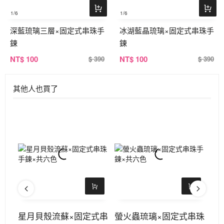
1
/6
1
/6
深藍琉璃三層×固定式串珠手
冰湖藍晶琉璃×固定式串珠手
鍊
鍊
NT
$ 100
NT
$ 100
$ 390
$ 390
其他人也買了
U型
星月貝殼流蘇×固定式串
螢火蟲琉璃×固定式串珠
招