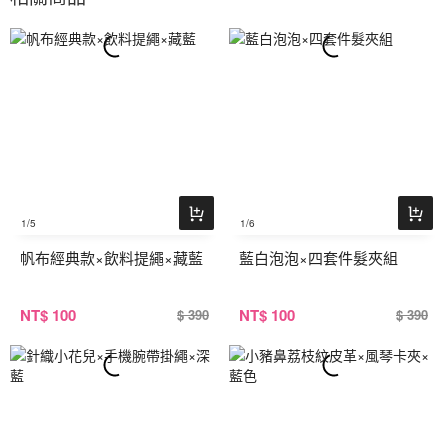
1
/5
1
/6
帆布經典款×飲料提繩×藏藍
藍白泡泡×四套件髮夾組
NT
$ 100
NT
$ 100
$ 390
$ 390