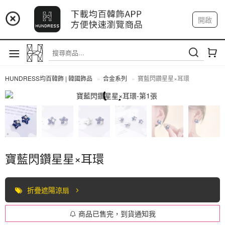
📢 市集預告：9/4-9/6 淡水捷運站
開啟
登入
註冊
📢 市集預告：9/12-9/13 八里海巡基地
我的帳戶
📢 市集預告：8/22-8/23 桃園青埔置地廣場
HUNDRESS均百韓飾 | 韓國飾品
合金系列
寶藍閃鑽星星×耳環
合金系列
寶藍閃鑽星星×耳環
折疊遮陽涼扇
商品已售完，到貨通知我