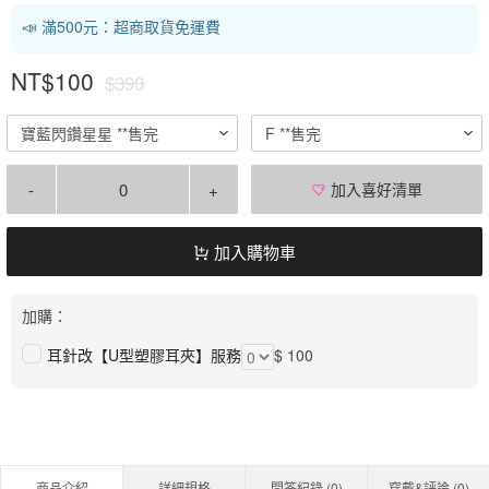
📣 滿500元：超商取貨免運費
NT$100
$390
寶藍閃鑽星星 **售完
F **售完
-
+
加入喜好清單
加入購物車
加購：
耳針改【U型塑膠耳夾】服務
$ 100
商品介紹
詳細規格
問答紀錄 (
0
)
穿戴&評論 (
0
)