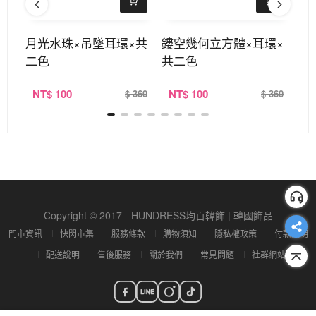
月光水珠×吊墜耳環×共
鏤空幾何立方體×耳環×
太
二色
共二色
吊
NT
$ 100
NT
$ 100
N
320
$ 360
$ 360
Copyright © 2017 - HUNDRESS均百韓飾 | 韓國飾品
門市資訊
快閃市集
服務條款
購物須知
隱私權政策
付款說明
配送說明
售後服務
關於我們
常見問題
社群網站