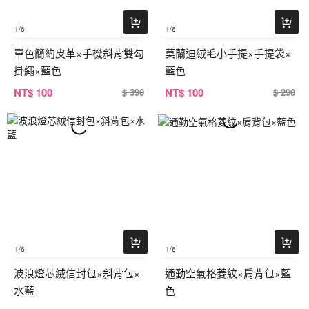
1
/6
1
/6
單色簡約皮革×手機斜背雙勾
莫蘭迪絨毛小手提×手提袋×
掛繩×藍色
藍色
NT
$ 100
NT
$ 100
$ 390
$ 290
1
/6
1
/6
波浪燈芯絨信封包×斜背包×
通勤空氣格菱紋×肩背包×藍
水藍
色