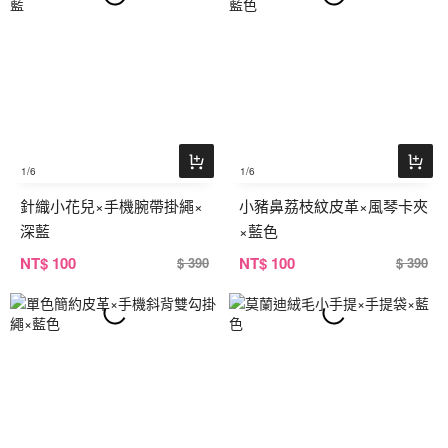
1
/6
1
/6
針織小花兒×手機腕帶掛繩×
小豬鼻荔枝紋皮革×風琴卡夾
深藍
×藍色
NT
$ 100
NT
$ 100
$ 390
$ 390