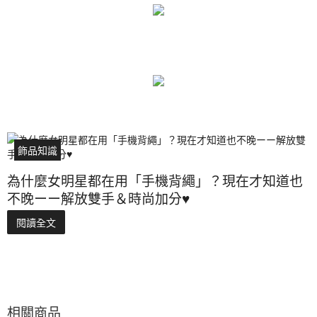
飾品知識
為什麼女明星都在用「手機背繩」？現在才知道也
不晚ーー解放雙手＆時尚加分♥
閱讀全文
相關商品