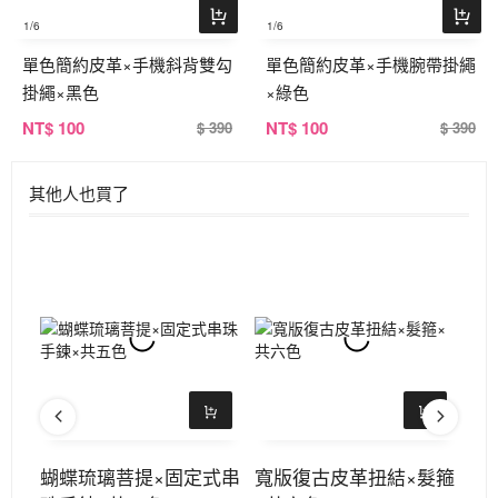
1
/6
1
/6
單色簡約皮革×手機斜背雙勾
單色簡約皮革×手機腕帶掛繩
掛繩×黑色
×綠色
NT
$ 100
NT
$ 100
$ 390
$ 390
其他人也買了
手鍊
蝴蝶琉璃菩提×固定式串
寬版復古皮革扭結×髮箍
針