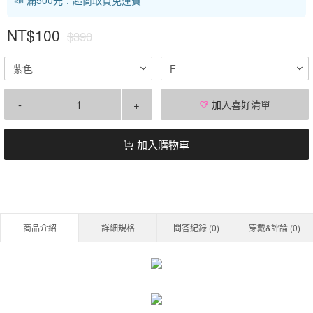
NT$100
$390
紫色
F
-
+
加入喜好清單
加入購物車
商品介紹
詳細規格
問答紀錄 (
0
)
穿戴&評論 (
0
)