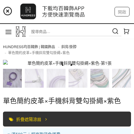
📢 市集預告：9/4-9/6 淡水捷運站
開啟
登入
註冊
📢 市集預告：9/12-9/13 八里海巡基地
我的帳戶
📢 市集預告：8/22-8/23 桃園青埔置地廣場
HUNDRESS均百韓飾 | 韓國飾品
斜背/掛脖
單色簡約皮革×手機斜背雙勾掛繩×紫色
斜背/掛脖
單色簡約皮革×手機斜背雙勾掛繩×紫色
折疊遮陽涼扇
📣 滿500元：超商取貨免運費