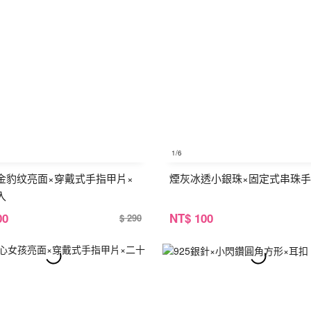
1
/6
金豹纹亮面×穿戴式手指甲片×
煙灰冰透小銀珠×固定式串珠
入
00
NT
$ 100
$ 290