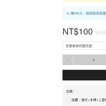
📣 滿500元：超商取貨免
NT$100
$29
青蘋果綠閃鑽亮面
-
加購：
加購：挫片+木棒×二套