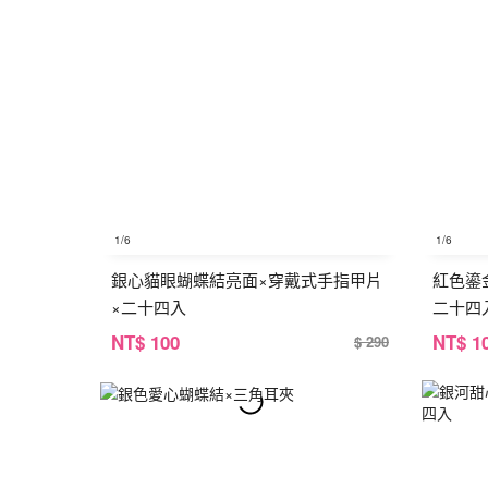
1
/6
1
/6
銀心貓眼蝴蝶結亮面×穿戴式手指甲片
紅色鎏
×二十四入
二十四
NT
$ 100
NT
$ 1
$ 290