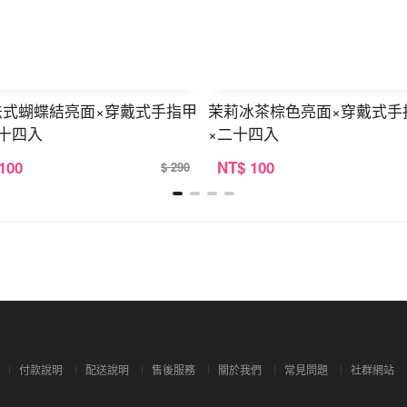
法式蝴蝶結亮面×穿戴式手指甲
茉莉冰茶棕色亮面×穿戴式手
十四入
×二十四入
 100
NT
$ 100
$ 290
付款說明
配送說明
售後服務
關於我們
常見問題
社群網站