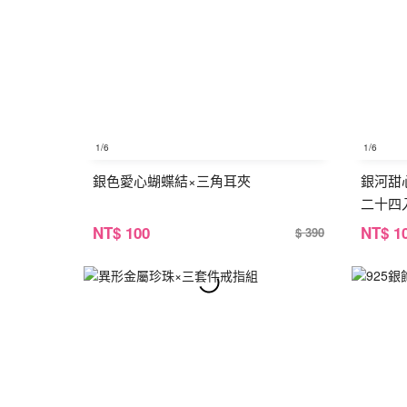
1
/6
1
/6
銀色愛心蝴蝶結×三角耳夾
銀河甜
二十四
NT
$ 100
NT
$ 1
$ 390