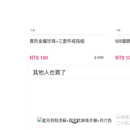
1
/6
1
/6
異形金屬珍珠×三套件戒指組
925銀
NT
$ 100
NT
$ 1
$ 390
其他人也買了