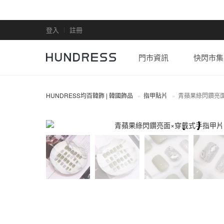
登入
註冊
門市資訊
快閃市集
HUNDRESS均百韓飾 | 韓國飾品
指甲貼片
青蘋果綠閃鑽亮
指甲貼片