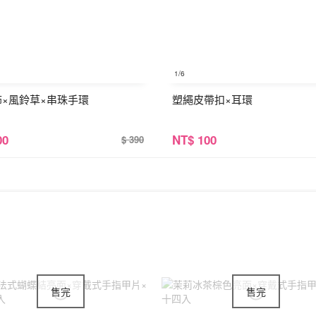
1
/6
飾×風鈴草×串珠手環
塑繩皮帶扣×耳環
00
NT
$ 100
$ 390