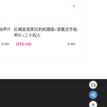
指甲片
紅褐金箔黑白豹紋霧面×穿戴式手指
陽光荷包蛋亮面
甲片×二十四入
二十四入
NT
$ 100
NT
$ 100
$ 290
$ 290