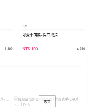
1
/6
可愛小萌熊×開口戒指
NT
$ 100
$ 390
$ 360