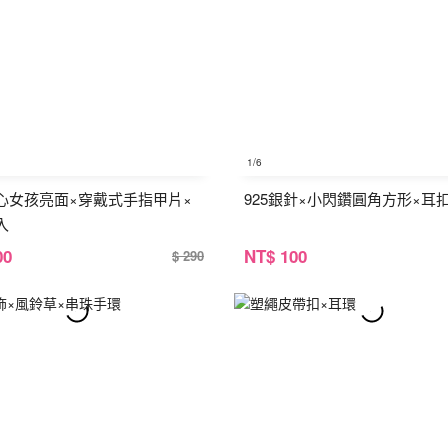
1
/6
心女孩亮面×穿戴式手指甲片×
925銀針×小閃鑽圓角方形×耳
入
00
NT
$ 100
$ 290