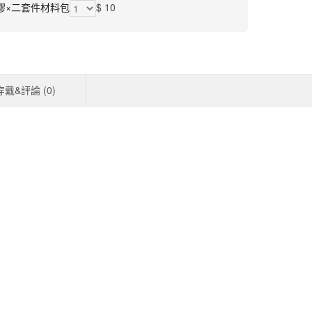
膠×二套件材料包
$ 10
穿戴&評論 (
0
)