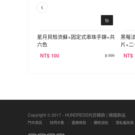
×穿戴式手指甲
星月貝殼流蘇×固定式串珠手鍊×共
黑莓
六色
片×二
NT
$ 100
NT
$
$ 290
$ 390
Copyright © 2017 - HUNDRESS均百韓飾 | 韓國飾品
門市資訊
快閃市集
服務條款
購物須知
隱私權政策