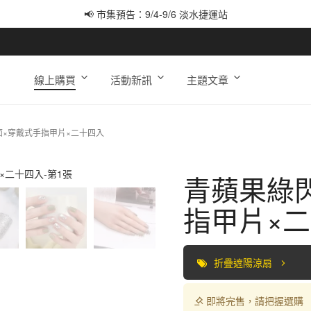
📢 市集預告：9/4-9/6 淡水捷運站
📢 市集預告：9/12-9/13 八里海巡基地
📢 市集預告：8/22-8/23 桃園青埔置地廣場
線上購買
活動新訊
主題文章
面×穿戴式手指甲片×二十四入
青蘋果綠
指甲片×
折疊遮陽涼扇
即將完售，請把握選購