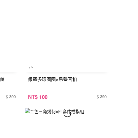
1
/6
手鍊
銀藍多環圈圈×吊墜耳扣
NT
$ 100
$ 390
$ 390