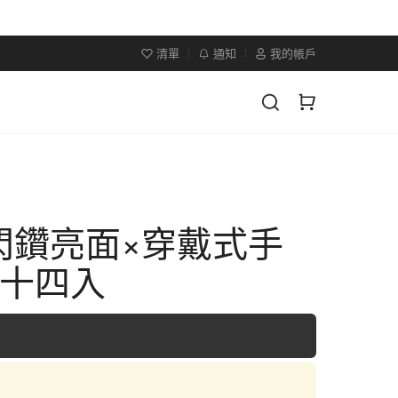
清單
通知
我的帳戶
閃鑽亮面×穿戴式手
二十四入