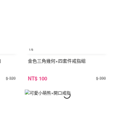
1
/6
扣
金色三角幾何×四套件戒指組
NT
$ 100
$ 320
$ 390