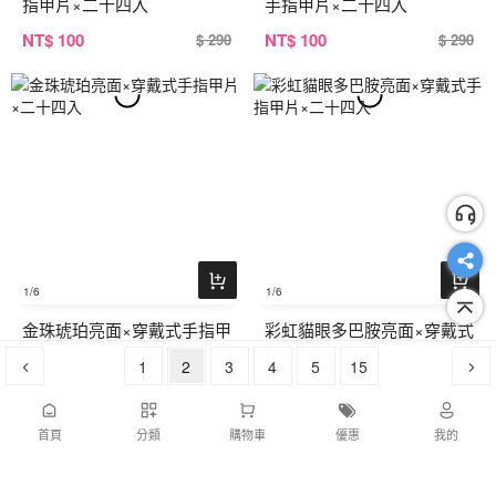
指甲片×二十四入
手指甲片×二十四入
NT
$ 100
NT
$ 100
$ 290
$ 290
1
/6
1
/6
金珠琥珀亮面×穿戴式手指甲
彩虹貓眼多巴胺亮面×穿戴式
片×二十四入
手指甲片×二十四入
1
2
3
4
5
15
NT
$ 100
NT
$ 100
$ 290
$ 290
首頁
分類
購物車
優惠
我的