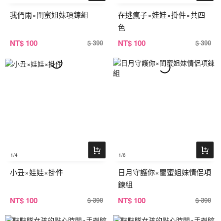
我們兩×閨蜜姐妹項鍊組
在逃瘋子×娃娃×掛件×共四
色
NT
$ 100
NT
$ 100
$ 390
$ 390
1
/4
1
/6
小丑×娃娃×掛件
日月守護你×閨蜜姐妹情侶項
鍊組
NT
$ 100
NT
$ 100
$ 390
$ 390