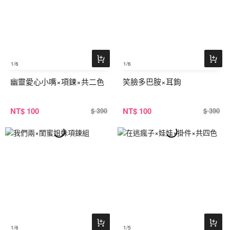
1
/6
1
/6
幽靈愛心小嘴×項鍊×共二色
笑臉多巴胺×耳鉤
NT
$ 100
NT
$ 100
$ 390
$ 390
1
/6
1
/5