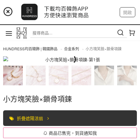
📢 市集預告：9/4-9/6 淡水捷運站
開啟
登入
註冊
📢 市集預告：9/12-9/13 八里海巡基地
我的帳戶
📢 市集預告：8/22-8/23 桃園青埔置地廣場
HUNDRESS均百韓飾 | 韓國飾品
合金系列
小方塊笑臉×鎖骨項鍊
合金系列
小方塊笑臉×鎖骨項鍊
折疊遮陽涼扇
商品已售完，到貨通知我