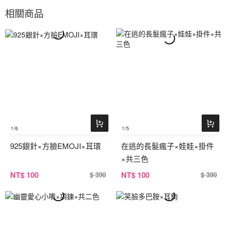
相關商品
1
/6
1
/5
925銀針×方臉EMOJI×耳環
在逃的長髮瘋子×娃娃×掛件
×共三色
NT
$ 100
NT
$ 100
$ 390
$ 390