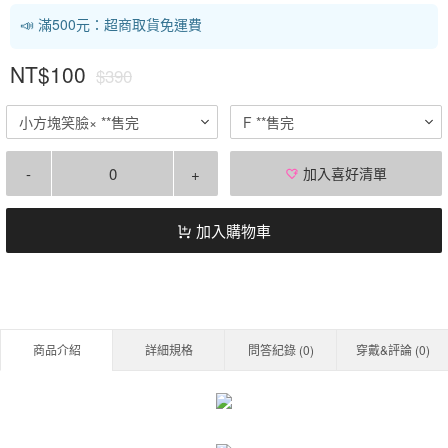
📣 滿500元：超商取貨免運費
NT$100
$390
小方塊笑臉× **售完
F **售完
-
+
加入喜好清單
加入購物車
商品介紹
詳細規格
問答紀錄 (
0
)
穿戴&評論 (
0
)