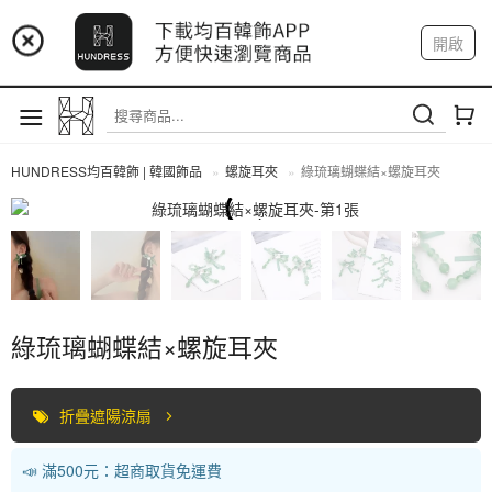
📢 市集預告：9/4-9/6 淡水捷運站
開啟
登入
註冊
📢 市集預告：9/12-9/13 八里海巡基地
我的帳戶
📢 市集預告：8/22-8/23 桃園青埔置地廣場
HUNDRESS均百韓飾 | 韓國飾品
螺旋耳夾
綠琉璃蝴蝶結×螺旋耳夾
螺旋耳夾
綠琉璃蝴蝶結×螺旋耳夾
折疊遮陽涼扇
📣 滿500元：超商取貨免運費