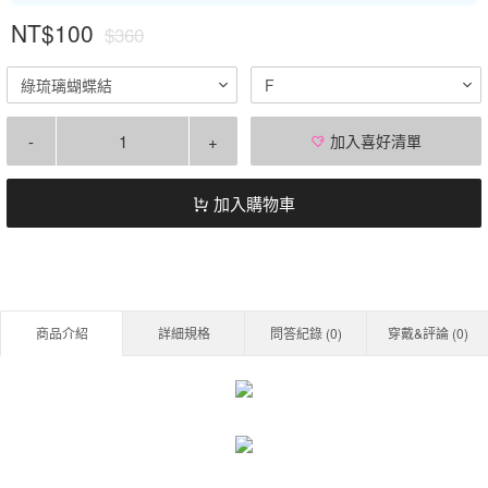
NT$100
$360
綠琉璃蝴蝶結
F
-
+
加入喜好清單
加入購物車
商品介紹
詳細規格
問答紀錄 (
0
)
穿戴&評論 (
0
)