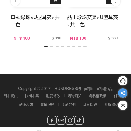
耳夾
單顆綠珠×U型耳夾×共
晶玉珍珠交叉×U型耳夾
小
二色
×共二色
耳
NT
$ 100
NT
$ 100
N
380
$ 390
$ 380
Copyright © 2017 - HUNDRESS均百韓飾 | 韓國飾品
門市資訊
快閃市集
服務條款
購物須知
隱私權政策
付款說明
配送說明
售後服務
關於我們
常見問題
社群網站