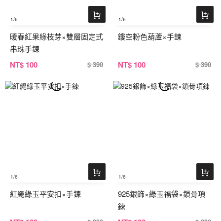
1
/6
1
/6
暖春紅果綠枝芽×雙層固定式
鏤空粉色葫蘆×手鍊
串珠手鍊
NT
$ 100
NT
$ 100
$ 390
$ 390
1
/6
1
/6
紅繩綠玉平安扣×手鍊
925銀飾×綠玉福袋×鎖骨項
鍊