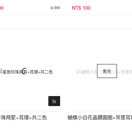
00
NT
$ 100
$ 390
珠飛絮×耳環×共二色
蝴蝶小白花晶鑽圓圈×吊墜耳