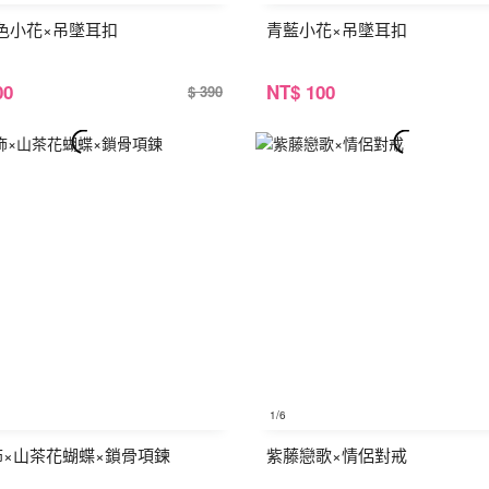
色小花×吊墜耳扣
青藍小花×吊墜耳扣
00
NT
$ 100
$ 390
1
/6
銀飾×山茶花蝴蝶×鎖骨項鍊
紫藤戀歌×情侶對戒