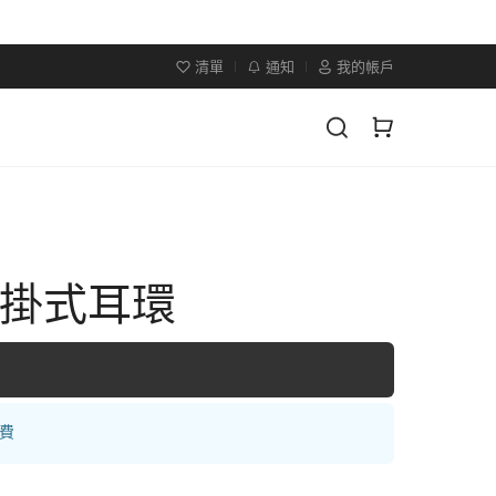
清單
通知
我的帳戶
後掛式耳環
運費