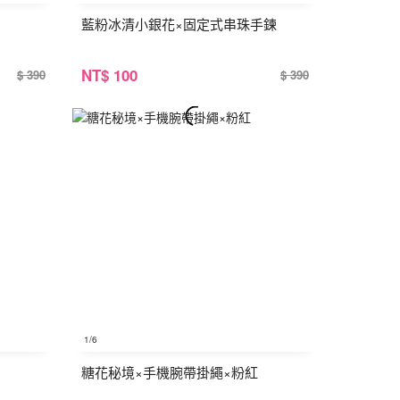
藍粉冰清小銀花×固定式串珠手鍊
NT
$ 100
$ 390
$ 390
1
/6
糖花秘境×手機腕帶掛繩×粉紅