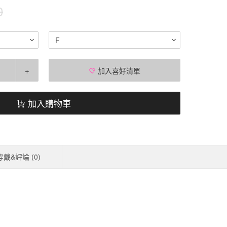
0
F
+
加入喜好清單
加入購物車
穿戴&評論 (
0
)