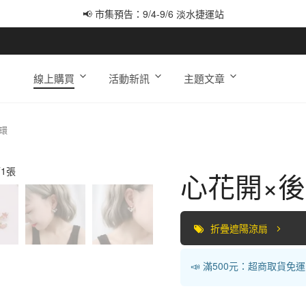
📢 市集預告：9/4-9/6 淡水捷運站
📢 市集預告：9/12-9/13 八里海巡基地
📢 市集預告：8/22-8/23 桃園青埔置地廣場
線上購買
活動新訊
主題文章
環
心花開×
折疊遮陽涼扇
📣 滿500元：超商取貨免