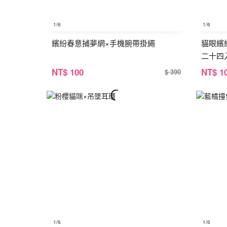
1
/6
1
/6
繽紛春意捕夢網×手機腕帶掛繩
貓眼繽
二十四
NT
$ 100
NT
$ 1
$ 390
1
/6
1
/6