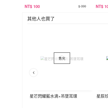
NT
$ 100
NT
$ 1
$ 390
其他人也買了
耳環
星芒閃耀藍水滴×吊墜耳環
星辰珍