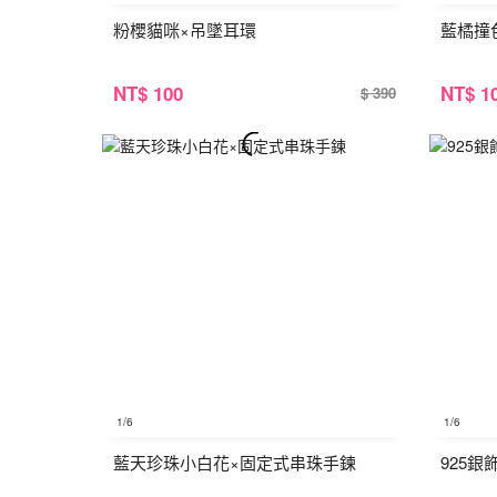
粉櫻貓咪×吊墜耳環
藍橘撞
NT
$ 100
NT
$ 1
$ 390
1
/6
1
/6
藍天珍珠小白花×固定式串珠手鍊
925