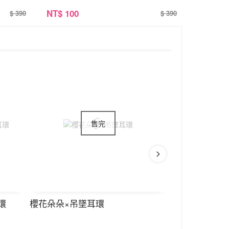
NT
$ 100
$ 390
$ 390
環
櫻花朵朵×吊墜耳環
櫻花摺扇小狐