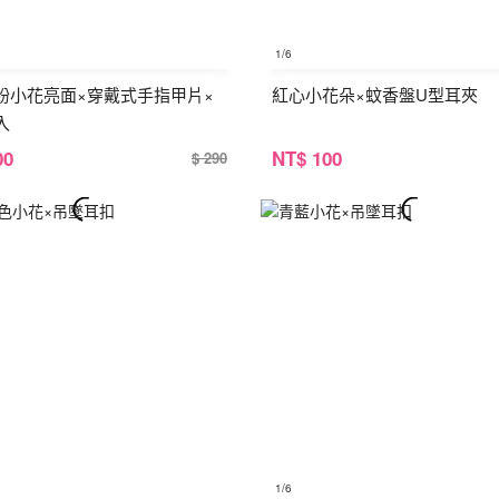
1
/6
紛小花亮面×穿戴式手指甲片×
紅心小花朵×蚊香盤U型耳夾
入
00
NT
$ 100
$ 290
1
/6