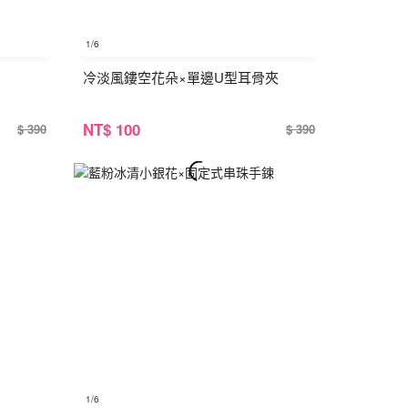
1
/6
冷淡風鏤空花朵×單邊U型耳骨夾
NT
$ 100
$ 390
$ 390
1
/6