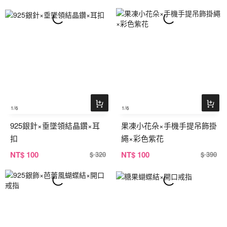
1
/6
1
/6
925銀針×垂墜領結晶鑽×耳
果凍小花朵×手機手提吊飾掛
扣
繩×彩色紫花
NT
$ 100
NT
$ 100
$ 320
$ 390