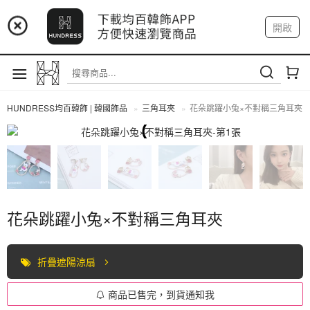
📢 市集預告：9/4-9/6 淡水捷運站
開啟
登入
註冊
📢 市集預告：9/12-9/13 八里海巡基地
我的帳戶
📢 市集預告：8/22-8/23 桃園青埔置地廣場
HUNDRESS均百韓飾 | 韓國飾品
三角耳夾
花朵跳躍小兔×不對稱三角耳夾
三角耳夾
花朵跳躍小兔×不對稱三角耳夾
折疊遮陽涼扇
商品已售完，到貨通知我