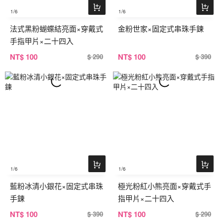
1
/6
1
/6
法式黑粉蝴蝶結亮面×穿戴式
金粉世家×固定式串珠手鍊
手指甲片×二十四入
NT
$ 100
NT
$ 100
$ 290
$ 390
1
/6
1
/6
藍粉冰清小銀花×固定式串珠
極光粉紅小熊亮面×穿戴式手
手鍊
指甲片×二十四入
NT
$ 100
NT
$ 100
$ 390
$ 290