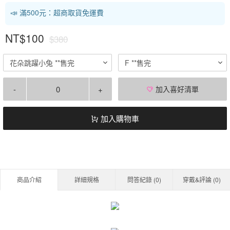
📣 滿500元：超商取貨免運費
NT$100
$380
花朵跳躍小兔 **售完
F **售完
-
+
加入喜好清單
加入購物車
商品介紹
詳細規格
問答紀錄 (
0
)
穿戴&評論 (
0
)