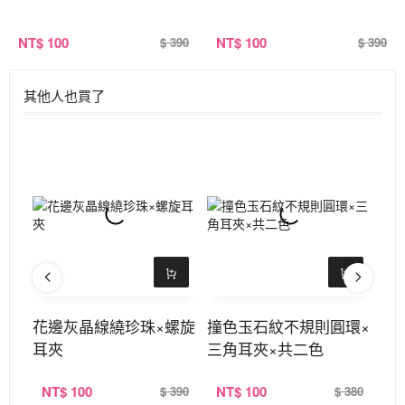
NT
$ 100
NT
$ 100
$ 390
$ 390
其他人也買了
稱三
花邊灰晶線繞珍珠×螺旋
撞色玉石紋不規則圓環×
萌
耳夾
三角耳夾×共二色
對
NT
$ 100
NT
$ 100
N
380
$ 390
$ 380