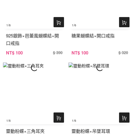
1
/6
1
/6
925銀飾×芭蕾風蝴蝶結×開
糖果蝴蝶結×開口戒指
口戒指
NT
$ 100
NT
$ 100
$ 390
$ 320
1
/6
1
/6
靈動粉蝶×三角耳夾
靈動粉蝶×吊墜耳環