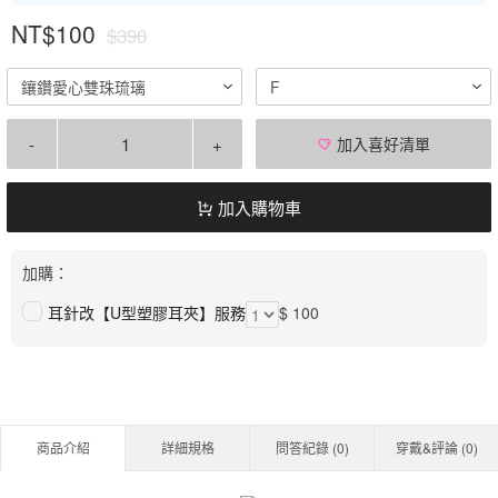
NT$100
$390
鑲鑽愛心雙珠琉璃
F
-
+
加入喜好清單
加入購物車
加購：
耳針改【U型塑膠耳夾】服務
$ 100
商品介紹
詳細規格
問答紀錄 (
0
)
穿戴&評論 (
0
)