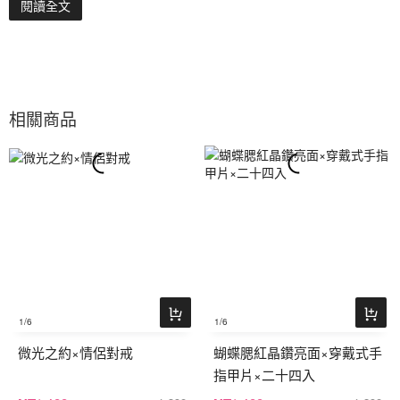
閱讀全文
相關商品
1
/6
1
/6
微光之約×情侶對戒
蝴蝶腮紅晶鑽亮面×穿戴式手
指甲片×二十四入