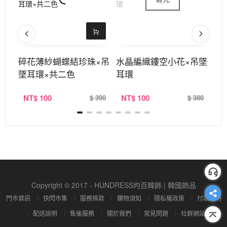
碎花薄紗蝴蝶結珍珠×吊
水晶編織鏤空小花×吊墜
紫
墜耳環×共二色
耳環
NT
$ 100
NT
$ 100
N
320
$ 390
$ 380
Copyright © 2017 - HUNDRESS均百韓飾 | 韓國飾品
門市資訊
快閃市集
服務條款
購物須知
隱私權政策
付款說明
配送說明
售後服務
關於我們
常見問題
社群網站