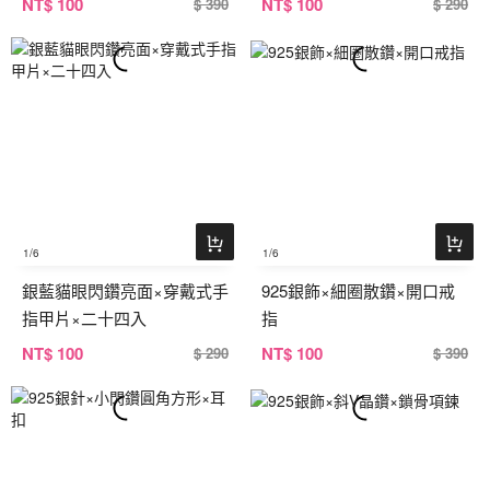
NT
$ 100
NT
$ 100
$ 390
$ 290
1
/6
1
/6
銀藍貓眼閃鑽亮面×穿戴式手
925銀飾×細圈散鑽×開口戒
指甲片×二十四入
指
NT
$ 100
NT
$ 100
$ 290
$ 390