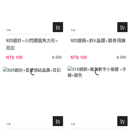
1
/6
1
/6
925銀針×小閃鑽圓角方形×
925銀飾×斜V晶鑽×鎖骨項鍊
耳扣
NT
$ 100
NT
$ 100
$ 320
$ 390
1
/6
1
/6