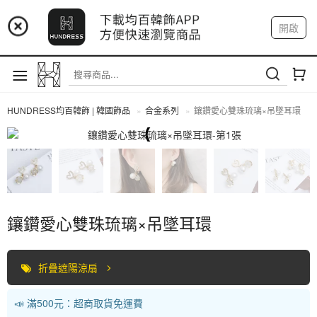
📢 市集預告：9/4-9/6 淡水捷運站
開啟
登入
註冊
📢 市集預告：9/12-9/13 八里海巡基地
我的帳戶
📢 市集預告：8/22-8/23 桃園青埔置地廣場
HUNDRESS均百韓飾 | 韓國飾品
合金系列
鑲鑽愛心雙珠琉璃×吊墜耳環
合金系列
鑲鑽愛心雙珠琉璃×吊墜耳環
折疊遮陽涼扇
📣 滿500元：超商取貨免運費