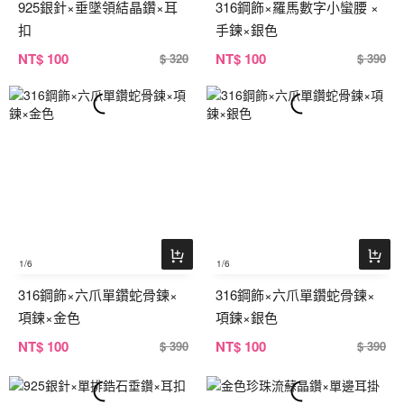
925銀針×垂墜領結晶鑽×耳
316鋼飾×羅馬數字小蠻腰 ×
扣
手鍊×銀色
NT
$ 100
NT
$ 100
$ 320
$ 390
1
/6
1
/6
316鋼飾×六爪單鑽蛇骨鍊×
316鋼飾×六爪單鑽蛇骨鍊×
項鍊×金色
項鍊×銀色
NT
$ 100
NT
$ 100
$ 390
$ 390