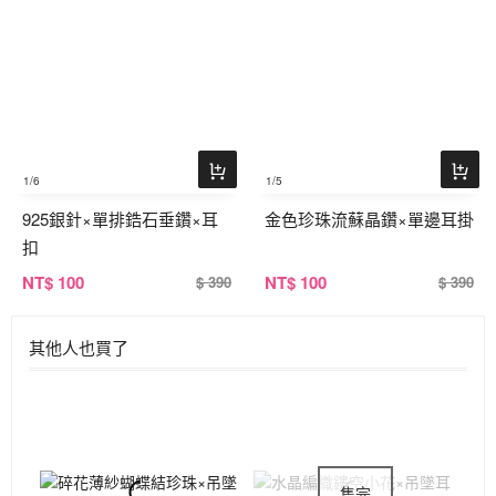
1
/6
1
/5
925銀針×單排鋯石垂鑽×耳
金色珍珠流蘇晶鑽×單邊耳掛
扣
NT
$ 100
NT
$ 100
$ 390
$ 390
其他人也買了