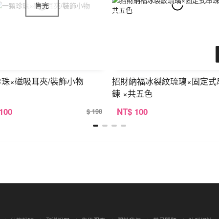
珠×磁吸耳夾/裝飾小物
招財納福冰裂紋琉璃×固定式
鍊 ×共五色
 100
NT
$ 100
$ 190