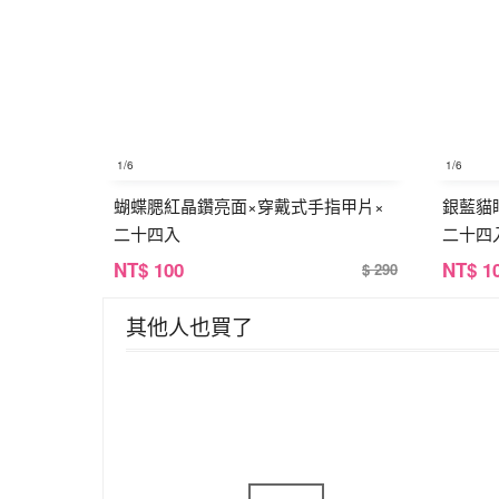
1
/6
1
/6
蝴蝶腮紅晶鑽亮面×穿戴式手指甲片×
銀藍貓
二十四入
二十四
NT
$ 100
NT
$ 1
$ 290
其他人也買了