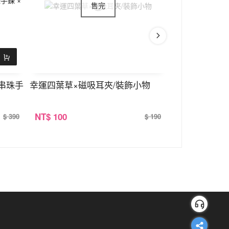
串珠手
幸運四葉草×磁吸耳夾/裝飾小物
黑色四葉花瓣×
NT
$ 100
NT
$ 100
$ 390
$ 190