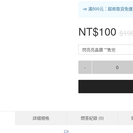
📣 滿500元：超商取貨免
NT$100
$19
閃亮亮晶鑽 **售完
-
詳細規格
問答紀錄 (
0
)