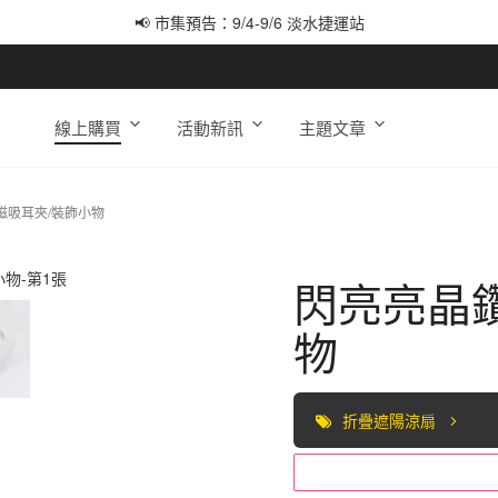
📢 市集預告：9/4-9/6 淡水捷運站
📢 市集預告：9/12-9/13 八里海巡基地
📢 市集預告：8/22-8/23 桃園青埔置地廣場
線上購買
活動新訊
主題文章
磁吸耳夾/裝飾小物
閃亮亮晶鑽
物
折疊遮陽涼扇