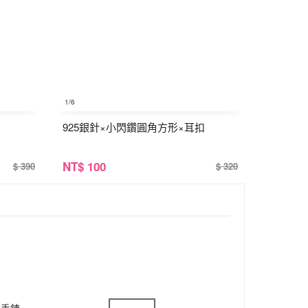
1
/6
925銀針×小閃鑽圓角方形×耳扣
NT
$ 100
$ 390
$ 320