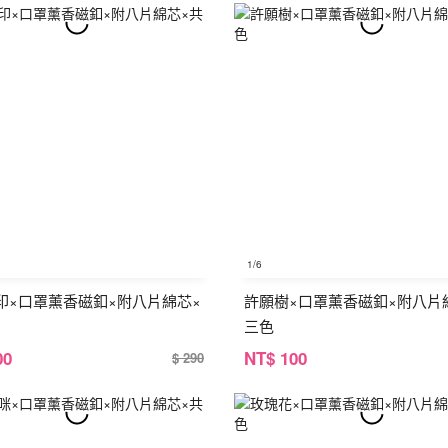
1
/6
印×口罩薰香磁釦×附八片綿芯×
許願樹×口罩薰香磁釦×附八片
三色
00
NT
$ 100
$ 290