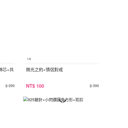
1
/6
綿芯×共
微光之約×情侶對戒
NT
$ 100
$ 290
$ 390