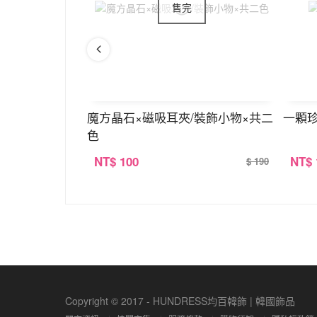
掛件×共三色
魔方晶石×磁吸耳夾/裝飾小物×共二
一顆珍
色
NT
$ 100
NT
$
$ 390
$ 190
Copyright © 2017 - HUNDRESS均百韓飾 | 韓國飾品