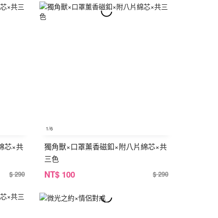
1
/6
綿芯×共
獨角獸×口罩薰香磁釦×附八片綿芯×共
三色
NT
$ 100
$ 290
$ 290