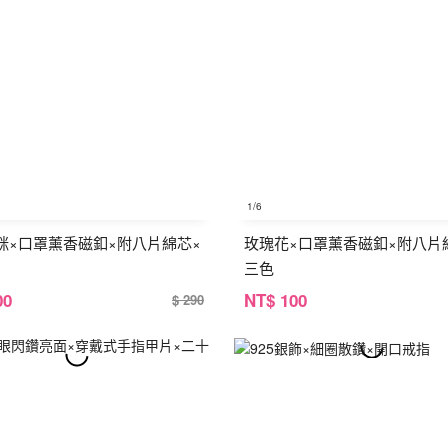
1
/6
咪×口罩薰香磁釦×附八片綿芯×
玫瑰花×口罩薰香磁釦×附八片
三色
00
NT
$ 100
$ 290