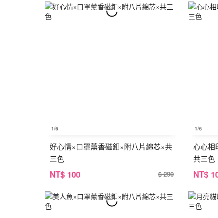
1
/6
1
/6
好心情×口罩薰香磁釦×附八片綿芯×共
心心相
三色
共三色
NT
$ 100
NT
$ 1
$ 290