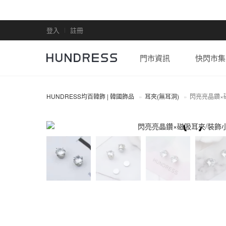
登入
註冊
門市資訊
快閃市集
HUNDRESS均百韓飾 | 韓國飾品
耳夾(無耳洞)
閃亮亮晶鑽×
耳夾(無耳洞)