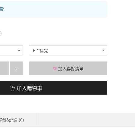
運費
0
F **售完
+
加入喜好清單
加入購物車
穿戴&評論 (
0
)