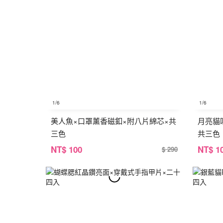
1
/6
1
/6
美人魚×口罩薰香磁釦×附八片綿芯×共
月亮貓
三色
共三色
NT
$ 100
NT
$ 1
$ 290