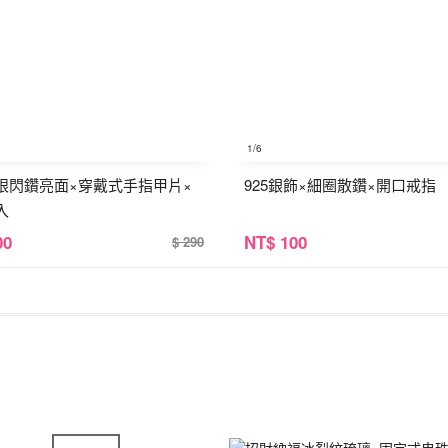
1
/6
眼閃鑽亮面×穿戴式手指甲片×
925銀飾×細圈散鑽×開口戒指
入
00
NT
$ 100
$ 290