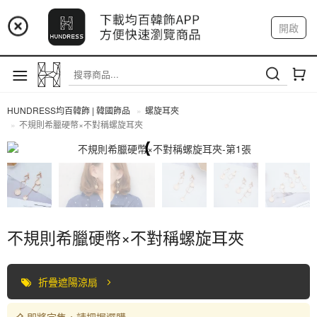
📢 市集預告：9/4-9/6 淡水捷運站
開啟
登入
註冊
📢 市集預告：9/12-9/13 八里海巡基地
我的帳戶
📢 市集預告：8/22-8/23 桃園青埔置地廣場
HUNDRESS均百韓飾 | 韓國飾品
螺旋耳夾
不規則希臘硬幣×不對稱螺旋耳夾
螺旋耳夾
不規則希臘硬幣×不對稱螺旋耳夾
折疊遮陽涼扇
即將完售，請把握選購