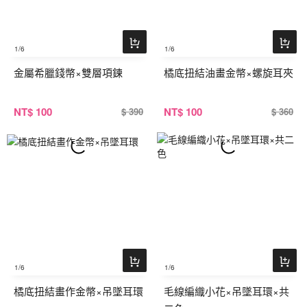
1
/6
1
/6
金屬希臘錢幣×雙層項鍊
橘底扭結油畫金幣×螺旋耳夾
NT
$ 100
NT
$ 100
$ 390
$ 360
1
/6
1
/6
橘底扭結畫作金幣×吊墜耳環
毛線編織小花×吊墜耳環×共