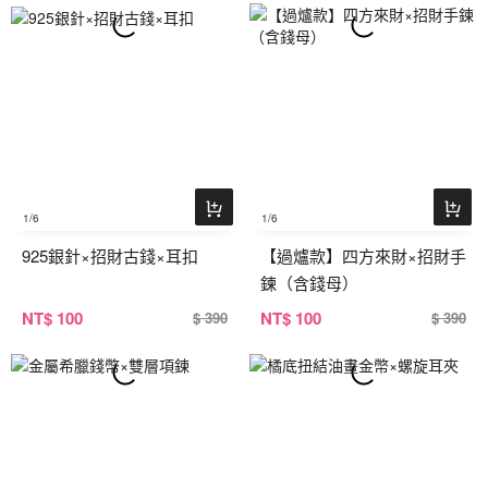
1
/6
1
/6
925銀針×招財古錢×耳扣
【過爐款】四方來財×招財手
鍊（含錢母）
NT
$ 100
NT
$ 100
$ 390
$ 390