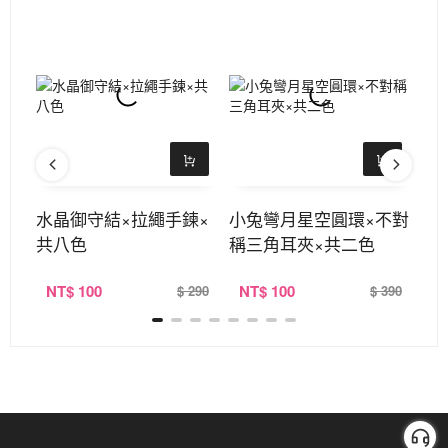
旋耳
水晶御守結×拉繩手鍊×
小兔彎月星空圓環×不對
俏
共八色
稱三角耳夾×共二色
共
NT
$ 100
NT
$ 100
N
380
$ 290
$ 390