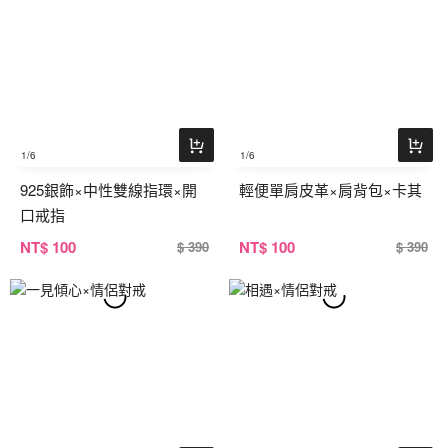
1
/6
1
/6
925銀飾×中性雙線指環×開
輕便單肩皮革×肩背包×卡其
口戒指
NT
$ 100
NT
$ 100
$ 390
$ 390