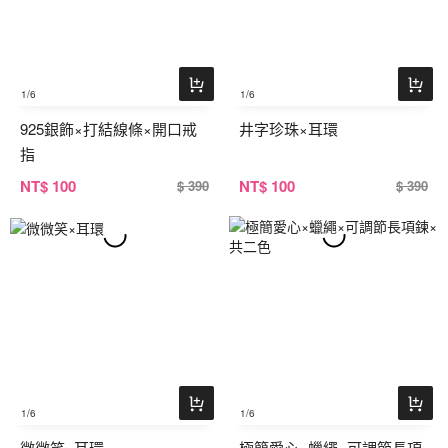
1
/6
1
/6
925銀飾×打結線條×開口戒
井字珍珠×耳環
指
NT
$ 100
NT
$ 100
$ 390
$ 390
1
/6
1
/6
微微笑×耳環
極簡愛心×蠟繩×可調節長項