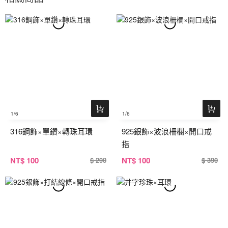
1
/6
1
/6
316鋼飾×單鑽×轉珠耳環
925銀飾×波浪柵欄×開口戒
指
NT
$ 100
NT
$ 100
$ 290
$ 390