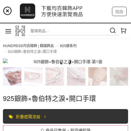
📢 市集預告：9/4-9/6 淡水捷運站
開啟
登入
註冊
📢 市集預告：9/12-9/13 八里海巡基地
我的帳戶
📢 市集預告：8/22-8/23 桃園青埔置地廣場
HUNDRESS均百韓飾 | 韓國飾品
925銀系列
925銀飾×魯伯特之淚×開口手環
925銀系列
925銀飾×魯伯特之淚×開口手環
折疊遮陽涼扇
商品已售完，到貨通知我