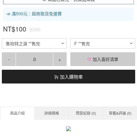
📣 滿500元：超商取貨免運費
NT$100
$390
魯珀特之淚 **售完
F **售完
-
+
加入喜好清單
加入購物車
商品介紹
詳細規格
問答紀錄 (
0
)
穿戴&評論 (
0
)