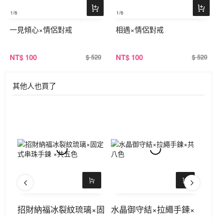
1
/6
1
/6
一見傾心×情侶對戒
相遇×情侶對戒
NT
$ 100
NT
$ 100
$ 520
$ 520
其他人也買了
固定
招財納福冰裂紋琉璃×固
水晶御守結×拉繩手鍊×
9