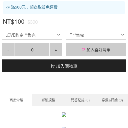
📣 滿500元：超商取貨免運費
NT$100
$390
LOVE約定 **售完
F **售完
-
+
加入喜好清單
加入購物車
商品介紹
詳細規格
問答紀錄 (
0
)
穿戴&評論 (
0
)