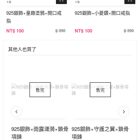
1
/6
1
/6
925銀飾×童趣塗鴉×開口戒
925銀飾×小菱鑽×開口戒指
指
NT
$ 100
NT
$ 100
$ 390
$ 390
其他人也買了
×鎖
925銀飾×雨露漣漪×鎖骨
925銀飾×守護之翼×鎖骨
9
項鍊
項鍊
項