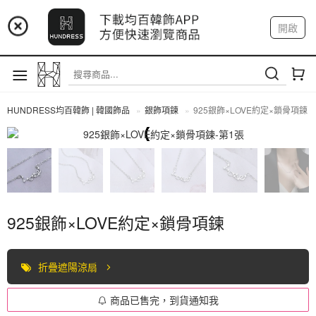
📢 市集預告：9/4-9/6 淡水捷運站
開啟
登入
註冊
📢 市集預告：9/12-9/13 八里海巡基地
我的帳戶
📢 市集預告：8/22-8/23 桃園青埔置地廣場
HUNDRESS均百韓飾 | 韓國飾品
銀飾項鍊
925銀飾×LOVE約定×鎖骨項鍊
全部商品
925銀飾×LOVE約定×鎖骨項鍊
折疊遮陽涼扇
商品已售完，到貨通知我