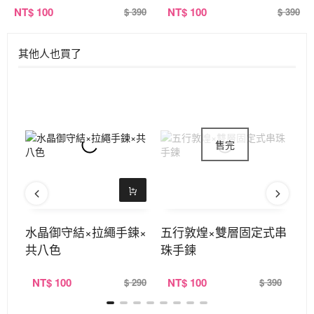
NT
$ 100
NT
$ 100
$ 390
$ 390
其他人也買了
珠耳
水晶御守結×拉繩手鍊×
五行敦煌×雙層固定式串
冰
共八色
珠手鍊
式
NT
$ 100
NT
$ 100
N
290
$ 290
$ 390