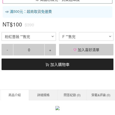
📣 滿500元：超商取貨免運費
NT$100
$390
粉紅薔薇 **售完
F **售完
-
+
加入喜好清單
加入購物車
商品介紹
詳細規格
問答紀錄 (
0
)
穿戴&評論 (
0
)