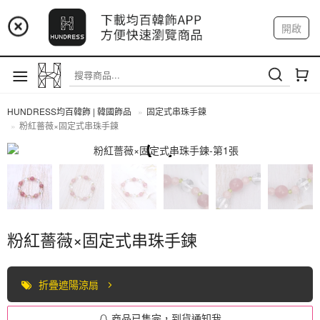
📢 市集預告：9/4-9/6 淡水捷運站
開啟
登入
註冊
📢 市集預告：9/12-9/13 八里海巡基地
我的帳戶
📢 市集預告：8/22-8/23 桃園青埔置地廣場
HUNDRESS均百韓飾 | 韓國飾品
固定式串珠手鍊
粉紅薔薇×固定式串珠手鍊
固定式串珠手鍊
粉紅薔薇×固定式串珠手鍊
折疊遮陽涼扇
商品已售完，到貨通知我