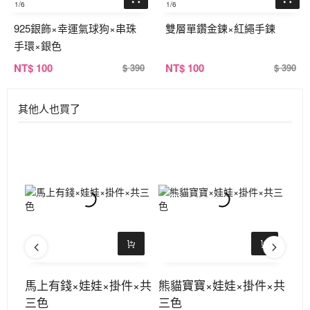
1
/6
1
/6
925銀飾×幸運氣球狗×串珠
雙層單鑽金鍊×紅繩手鍊
手環×銀色
NT
$ 100
NT
$ 100
$ 390
$ 390
其他人也買了
×共
馬上有錢×娃娃×掛件×共
熊貓寶寶×娃娃×掛件×共
吹
三色
三色
×