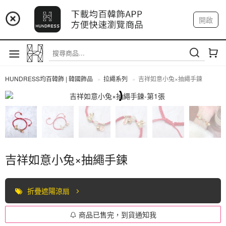
📢 市集預告：9/4-9/6 淡水捷運站
開啟
登入
註冊
📢 市集預告：9/12-9/13 八里海巡基地
我的帳戶
📢 市集預告：8/22-8/23 桃園青埔置地廣場
HUNDRESS均百韓飾 | 韓國飾品
拉繩系列
吉祥如意小兔×抽繩手鍊
拉繩系列
吉祥如意小兔×抽繩手鍊
折疊遮陽涼扇
商品已售完，到貨通知我