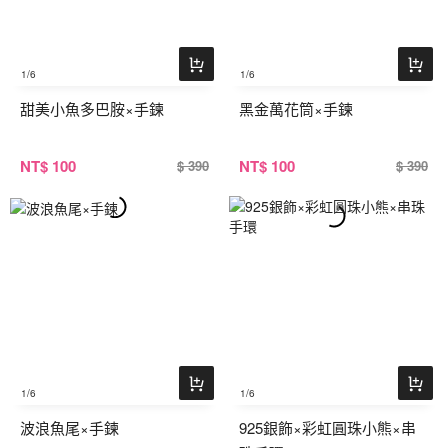
1
/6
1
/6
甜美小魚多巴胺×手鍊
黑金萬花筒×手鍊
NT
$ 100
NT
$ 100
$ 390
$ 390
1
/6
1
/6
波浪魚尾×手鍊
925銀飾×彩虹圓珠小熊×串