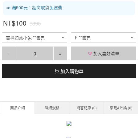
📣 滿500元：超商取貨免運費
NT$100
$390
吉祥如意小兔 **售完
F **售完
-
+
加入喜好清單
加入購物車
商品介紹
詳細規格
問答紀錄 (
0
)
穿戴&評論 (
0
)