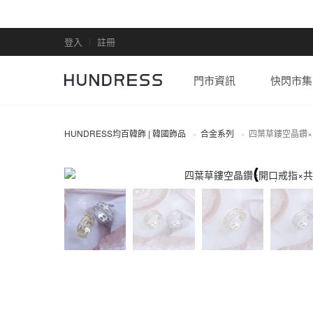
登入
註冊
門市資訊
快閃市集
HUNDRESS均百韓飾 | 韓國飾品
合金系列
四葉草鏤空晶鑽×
合金系列