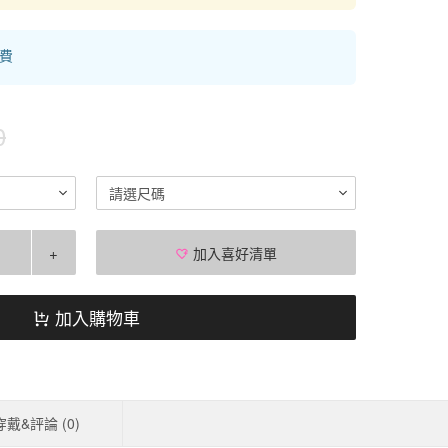
運費
0
請選尺碼
+
加入喜好清單
加入購物車
穿戴&評論 (
0
)