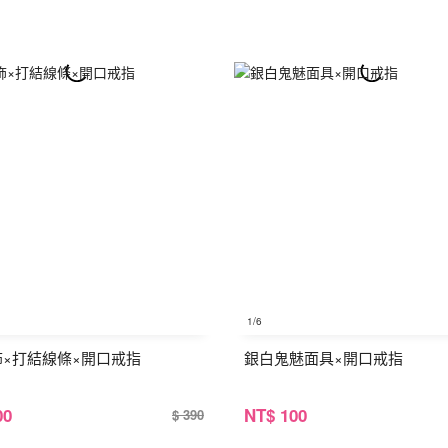
1
/6
銀飾×打結線條×開口戒指
銀白鬼魅面具×開口戒指
00
NT
$ 100
$ 390