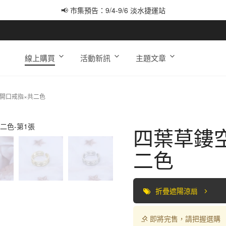
📢 市集預告：9/4-9/6 淡水捷運站
📢 市集預告：9/12-9/13 八里海巡基地
📢 市集預告：8/22-8/23 桃園青埔置地廣場
線上購買
活動新訊
主題文章
開口戒指×共二色
四葉草鏤
二色
折疊遮陽涼扇
即將完售，請把握選購