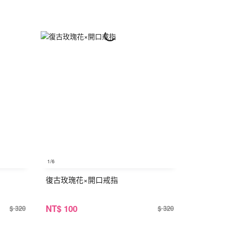
1
/6
復古玫瑰花×開口戒指
NT
$ 100
$ 320
$ 320