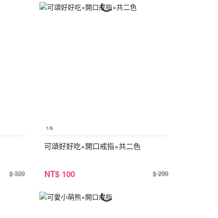
1
/6
可頌好好吃×開口戒指×共二色
NT
$ 100
$ 320
$ 290