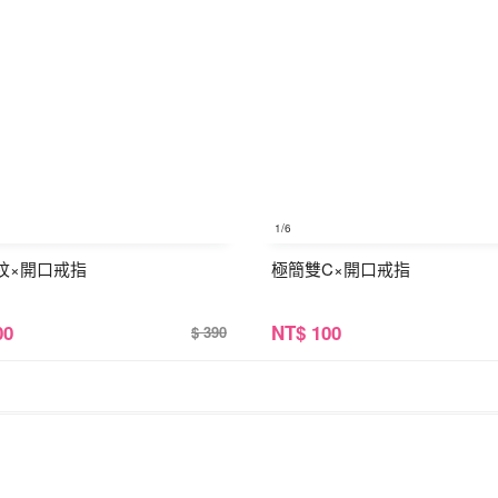
1
/6
紋×開口戒指
極簡雙C×開口戒指
00
NT
$ 100
$ 390