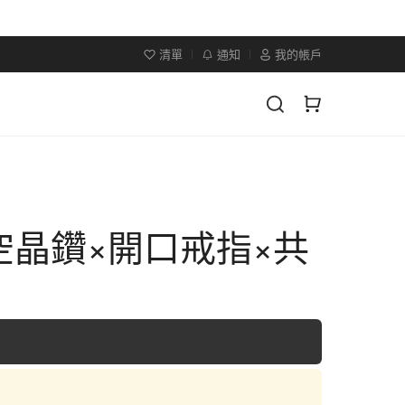
清單
通知
我的帳戶
空晶鑽×開口戒指×共