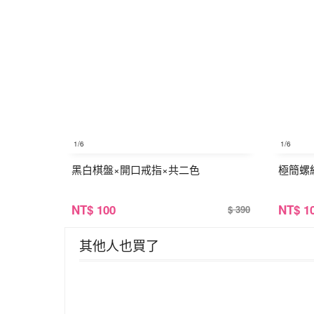
1
/6
1
/6
黑白棋盤×開口戒指×共二色
極簡螺
NT
$ 100
NT
$ 1
$ 390
其他人也買了