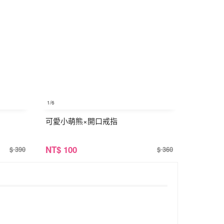
1
/6
可愛小萌熊×開口戒指
NT
$ 100
$ 390
$ 360