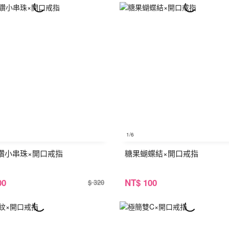
1
/6
鑽小串珠×開口戒指
糖果蝴蝶結×開口戒指
00
NT
$ 100
$ 320