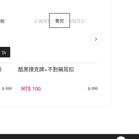
粉
酷黑撲克牌×不對稱耳扣
925銀飾×月
NT
$ 100
NT
$ 100
$ 390
$ 390