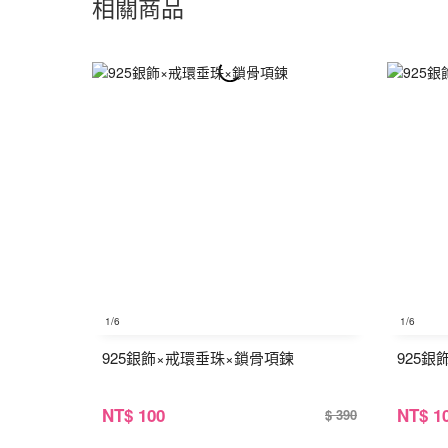
相關商品
1
/6
1
/6
925銀飾×戒環垂珠×鎖骨項鍊
925
NT
$ 100
NT
$ 1
$ 390