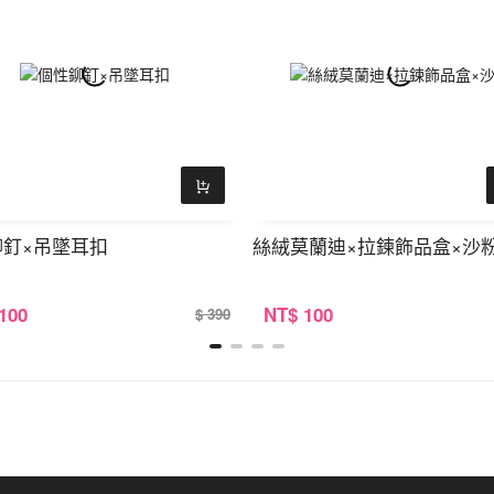
鉚釘×吊墜耳扣
絲絨莫蘭迪×拉鍊飾品盒×沙
 100
NT
$ 100
$ 390