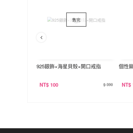
925銀飾×海星貝殼×開口戒指
個性
NT
$ 100
NT
$
$ 520
$ 390