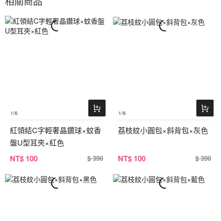
相關商品
1
/6
1
/6
紅領結C字輕奢晶鑽球×蚊香
荔枝紋小圓包×斜背包×灰色
盤U型耳夾×紅色
NT
$ 100
NT
$ 100
$ 390
$ 390