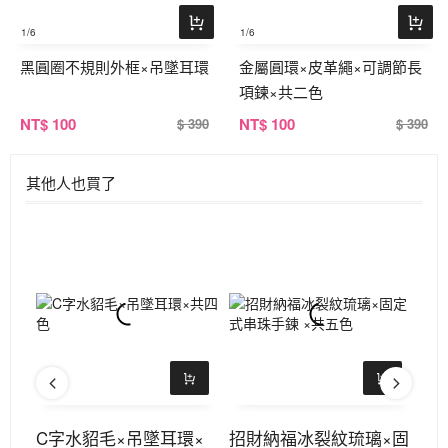
1
/6
1
/6
黑圓圈不規則外框×吊墜耳環
金屬圓環×皮革繩×可調節長
項鍊×共二色
NT
$ 100
NT
$ 100
$ 390
$ 390
其他人也買了
環
C字水貂毛×吊墜耳環×
招財納福冰裂紋琉璃×固
黑