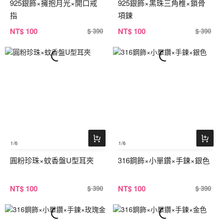
925銀飾×擁抱月光×開口戒
925銀飾×黑珠三角椎×鎖骨
指
項鍊
NT
$ 100
NT
$ 100
$ 390
$ 390
1
/6
1
/6
圓粉珍珠×蚊香盤U型耳夾
316鋼飾×小單鑽×手鍊×銀色
NT
$ 100
NT
$ 100
$ 390
$ 390