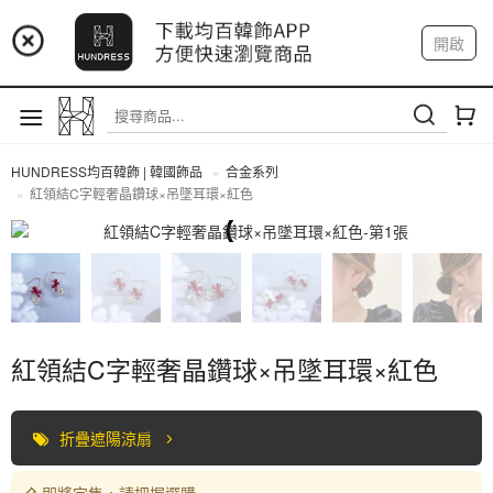
📢 市集預告：9/4-9/6 淡水捷運站
開啟
登入
註冊
📢 市集預告：9/12-9/13 八里海巡基地
我的帳戶
📢 市集預告：8/22-8/23 桃園青埔置地廣場
HUNDRESS均百韓飾 | 韓國飾品
合金系列
紅領結C字輕奢晶鑽球×吊墜耳環×紅色
合金系列
紅領結C字輕奢晶鑽球×吊墜耳環×紅色
折疊遮陽涼扇
即將完售，請把握選購