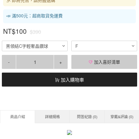
📣 滿500元：超商取貨免運費
NT$100
$390
黑領結C字輕奢晶鑽球
F
-
+
加入喜好清單
加入購物車
商品介紹
詳細規格
問答紀錄 (
0
)
穿戴&評論 (
0
)