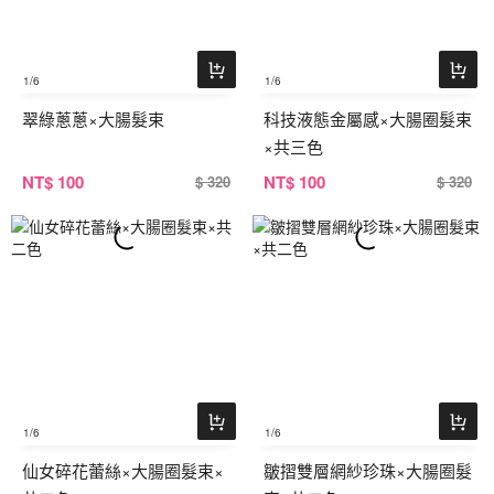
1
/6
1
/6
翠綠蔥蔥×大腸髮束
科技液態金屬感×大腸圈髮束
×共三色
NT
$ 100
NT
$ 100
$ 320
$ 320
1
/6
1
/6
仙女碎花蕾絲×大腸圈髮束×
皺摺雙層網紗珍珠×大腸圈髮