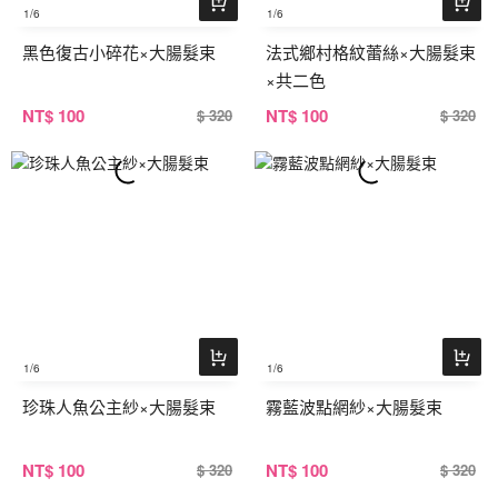
1
/6
1
/6
黑色復古小碎花×大腸髮束
法式鄉村格紋蕾絲×大腸髮束
×共二色
NT
$ 100
NT
$ 100
$ 320
$ 320
1
/6
1
/6
珍珠人魚公主紗×大腸髮束
霧藍波點網紗×大腸髮束
NT
$ 100
NT
$ 100
$ 320
$ 320