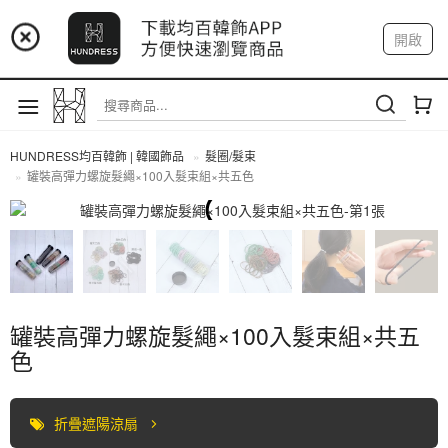
📢 市集預告：9/4-9/6 淡水捷運站
開啟
登入
註冊
📢 市集預告：9/12-9/13 八里海巡基地
我的帳戶
📢 市集預告：8/22-8/23 桃園青埔置地廣場
HUNDRESS均百韓飾 | 韓國飾品
髮圈/髮束
罐裝高彈力螺旋髮繩×100入髮束組×共五色
髮圈/髮束
罐裝高彈力螺旋髮繩×100入髮束組×共五
色
折疊遮陽涼扇