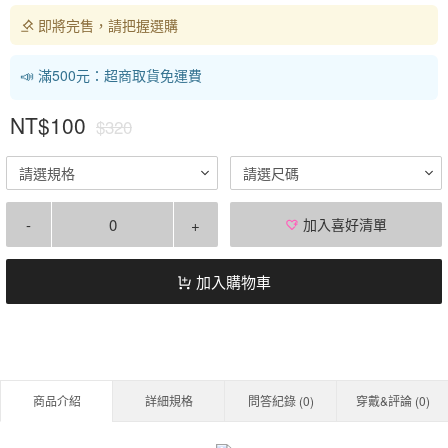
即將完售，請把握選購
📣 滿500元：超商取貨免運費
NT$100
$320
請選規格
請選尺碼
-
+
加入喜好清單
加入購物車
商品介紹
詳細規格
問答紀錄 (
0
)
穿戴&評論 (
0
)