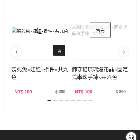
四色
裝死兔×娃娃×掛件×共九
御守貓琉璃爆花晶×固定
紅
色
式串珠手鍊×共六色
式
NT
$ 100
NT
$ 100
N
380
$ 390
$ 390