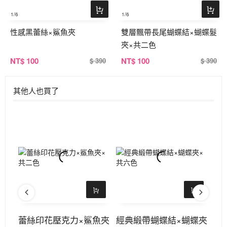
1
/6
1
/6
性感黑蕾絲×鯊魚夾
雙層飄帶長尾蝴蝶結×蝴蝶髮
夾×共二色
NT
$ 100
NT
$ 100
$ 390
$ 390
其他人也買了
髮夾
蕾絲印花壓克力×鯊魚夾
經典緞帶蝴蝶結×蝴蝶夾
蕾