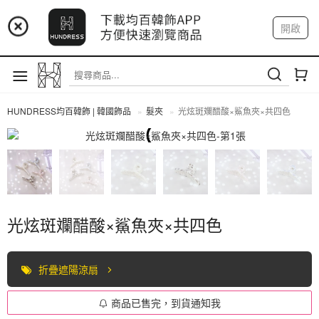
📢 市集預告：9/4-9/6 淡水捷運站
開啟
登入
註冊
📢 市集預告：9/12-9/13 八里海巡基地
我的帳戶
📢 市集預告：8/22-8/23 桃園青埔置地廣場
HUNDRESS均百韓飾 | 韓國飾品
髮夾
光炫斑斕醋酸×鯊魚夾×共四色
髮夾
光炫斑斕醋酸×鯊魚夾×共四色
折疊遮陽涼扇
商品已售完，到貨通知我