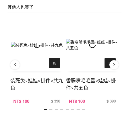
其他人也買了
酥鍊
裝死兔×娃娃×掛件×共九
香腸嘴毛毛蟲×娃娃×掛
螢
色
件×共五色
手
NT
$ 100
NT
$ 100
N
390
$ 390
$ 390