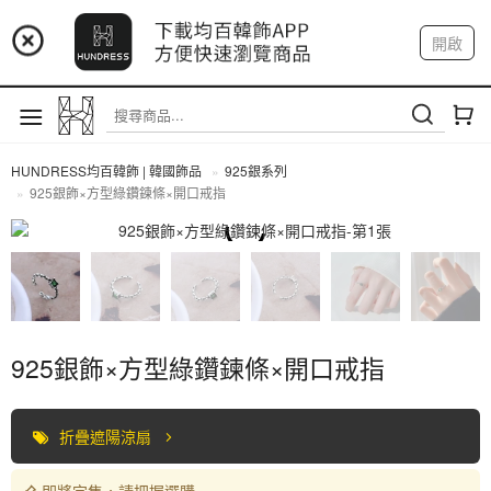
📢 市集預告：9/4-9/6 淡水捷運站
開啟
登入
註冊
📢 市集預告：9/12-9/13 八里海巡基地
我的帳戶
📢 市集預告：8/22-8/23 桃園青埔置地廣場
HUNDRESS均百韓飾 | 韓國飾品
925銀系列
925銀飾×方型綠鑽鍊條×開口戒指
925銀系列
925銀飾×方型綠鑽鍊條×開口戒指
折疊遮陽涼扇
即將完售，請把握選購