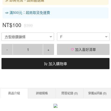
📣 滿500元：超商取貨免運費
NT$100
$390
方型綠鑽鍊條
F
-
+
加入喜好清單
加入購物車
商品介紹
詳細規格
問答紀錄 (
0
)
穿戴&評論 (
0
)