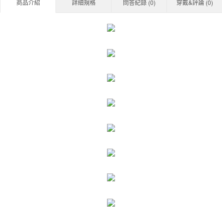
商品介紹
詳細規格
問答紀錄 (
0
)
穿戴&評論 (
0
)