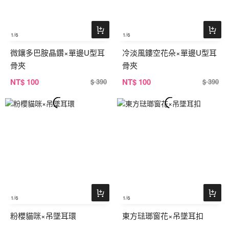
1
/6
1
/6
微鑲多巴胺晶鑽×單邊U型耳
冷淡風鏤空花朵×單邊U型耳
骨夾
骨夾
NT
$ 100
NT
$ 100
$ 390
$ 390
1
/6
1
/6
粉櫻貓咪×吊墜耳環
東方琺瑯窗花×吊墜耳扣