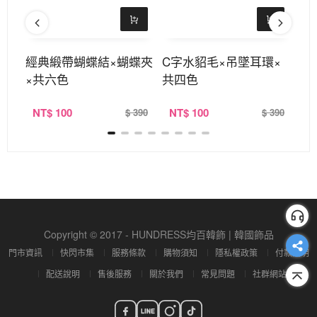
×鎖
經典緞帶蝴蝶結×蝴蝶夾
C字水貂毛×吊墜耳環×
貓
×共六色
共四色
NT
$ 100
NT
$ 100
N
390
$ 390
$ 390
Copyright © 2017 - HUNDRESS均百韓飾 | 韓國飾品
門市資訊
快閃市集
服務條款
購物須知
隱私權政策
付款說明
配送說明
售後服務
關於我們
常見問題
社群網站