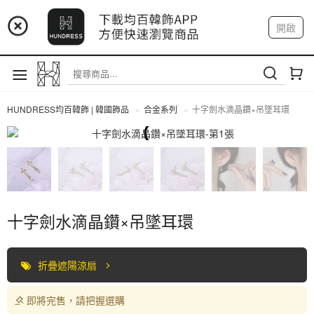
📢 市集預告：9/4-9/6 淡水捷運站
開啟
登入
註冊
📢 市集預告：9/12-9/13 八里海巡基地
我的帳戶
📢 市集預告：8/22-8/23 桃園青埔置地廣場
HUNDRESS均百韓飾 | 韓國飾品
合金系列
十字劍水滴晶鑽×吊墜耳環
合金系列
十字劍水滴晶鑽×吊墜耳環
折疊遮陽涼扇
即將完售，請把握選購