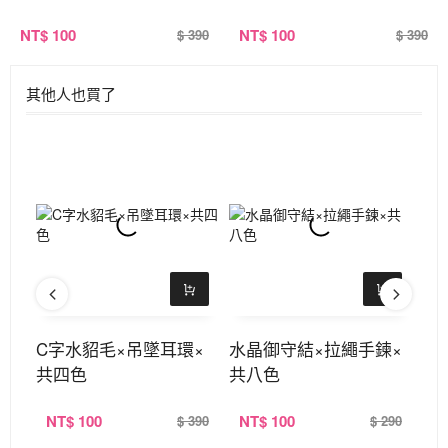
NT
$ 100
NT
$ 100
$ 390
$ 390
其他人也買了
機斜
C字水貂毛×吊墜耳環×
水晶御守結×拉繩手鍊×
燈
粉
共四色
共八色
×
NT
$ 100
NT
$ 100
N
390
$ 390
$ 290