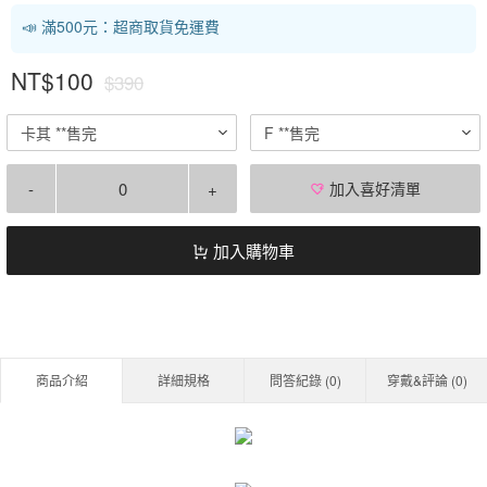
📣 滿500元：超商取貨免運費
NT$100
$390
卡其 **售完
F **售完
-
+
加入喜好清單
加入購物車
商品介紹
詳細規格
問答紀錄 (
0
)
穿戴&評論 (
0
)