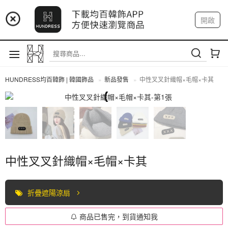
📢 市集預告：9/4-9/6 淡水捷運站
開啟
登入
註冊
📢 市集預告：9/12-9/13 八里海巡基地
我的帳戶
📢 市集預告：8/22-8/23 桃園青埔置地廣場
HUNDRESS均百韓飾 | 韓國飾品
新品發售
中性叉叉針織帽×毛帽×卡其
全部商品
中性叉叉針織帽×毛帽×卡其
折疊遮陽涼扇
商品已售完，到貨通知我