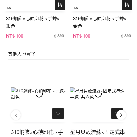
1
/5
1
/5
316鋼飾×心鎖印花 ×手鍊×
316鋼飾×心鎖印花 ×手鍊×
銀色
金色
NT
$ 100
NT
$ 100
$ 390
$ 390
其他人也買了
繩手
316鋼飾×心鎖印花 ×手
星月貝殼流蘇×固定式串
31