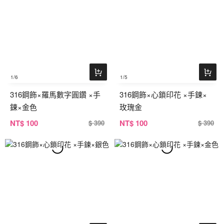
1
/6
1
/5
316鋼飾×羅馬數字圓鑽 ×手
316鋼飾×心鎖印花 ×手鍊×
鍊×金色
玫瑰金
NT
$ 100
NT
$ 100
$ 390
$ 390