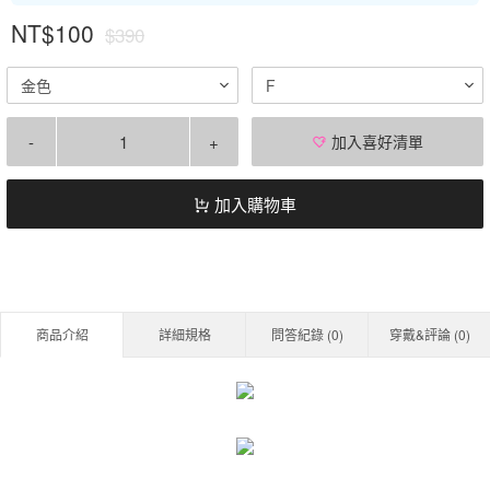
NT$100
$390
金色
F
-
+
加入喜好清單
加入購物車
商品介紹
詳細規格
問答紀錄 (
0
)
穿戴&評論 (
0
)