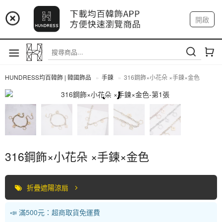
📢 市集預告：9/4-9/6 淡水捷運站
開啟
登入
註冊
📢 市集預告：9/12-9/13 八里海巡基地
我的帳戶
📢 市集預告：8/22-8/23 桃園青埔置地廣場
HUNDRESS均百韓飾 | 韓國飾品
手鍊
316鋼飾×小花朵 ×手鍊×金色
手鍊
316鋼飾×小花朵 ×手鍊×金色
折疊遮陽涼扇
📣 滿500元：超商取貨免運費