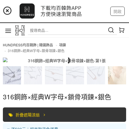
📢 市集預告：9/4-9/6 淡水捷運站
開啟
登入
註冊
📢 市集預告：9/12-9/13 八里海巡基地
我的帳戶
📢 市集預告：8/22-8/23 桃園青埔置地廣場
HUNDRESS均百韓飾 | 韓國飾品
項鍊
316鋼飾×經典W字母×鎖骨項鍊×銀色
項鍊
316鋼飾×經典W字母×鎖骨項鍊×銀色
折疊遮陽涼扇
📣 滿500元：超商取貨免運費