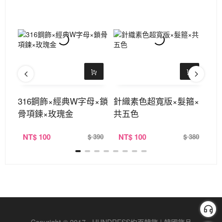
骨項
316鋼飾×經典W字母×鎖
針織素色超寬版×髮箍×
3
骨項鍊×玫瑰金
共五色
鍊
NT
$ 100
NT
$ 100
N
390
$ 390
$ 380
Copyright © 2017 - HUNDRESS均百韓飾 | 韓國飾品