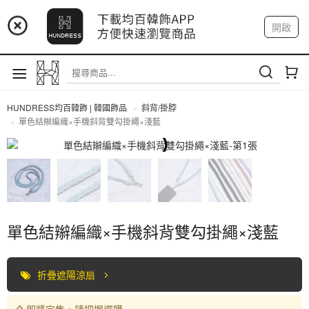
📢 市集預告：9/4-9/6 淡水捷運站
開啟
登入
註冊
📢 市集預告：9/12-9/13 八里海巡基地
我的帳戶
📢 市集預告：8/22-8/23 桃園青埔置地廣場
HUNDRESS均百韓飾 | 韓國飾品
斜背/掛脖
單色結辮編織×手機斜背雙勾掛繩×淺藍
斜背/掛脖
單色結辮編織×手機斜背雙勾掛繩×淺藍
折疊遮陽涼扇
即將完售，請把握選購