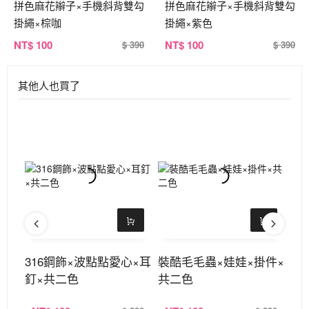
拼色麻花辮子×手機斜背雙勾
拼色麻花辮子×手機斜背雙勾
掛繩×棕咖
掛繩×紫色
NT
$ 100
NT
$ 100
$ 390
$ 390
其他人也買了
手機
316鋼飾×波點點愛心×耳
裝酷毛毛蟲×娃娃×掛件×
熊
×
釘×共二色
共二色
三