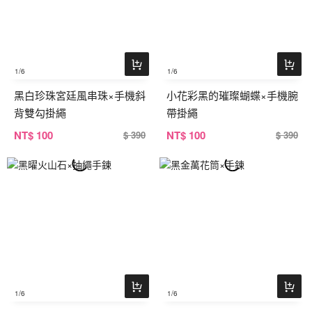
1
/6
1
/6
黑白珍珠宮廷風串珠×手機斜
小花彩黑的璀璨蝴蝶×手機腕
背雙勾掛繩
帶掛繩
NT
$ 100
NT
$ 100
$ 390
$ 390
1
/6
1
/6