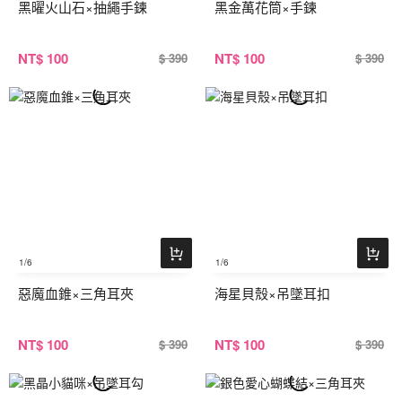
黑曜火山石×抽繩手鍊
黑金萬花筒×手鍊
NT
$ 100
NT
$ 100
$ 390
$ 390
1
/6
1
/6
惡魔血錐×三角耳夾
海星貝殼×吊墜耳扣
NT
$ 100
NT
$ 100
$ 390
$ 390