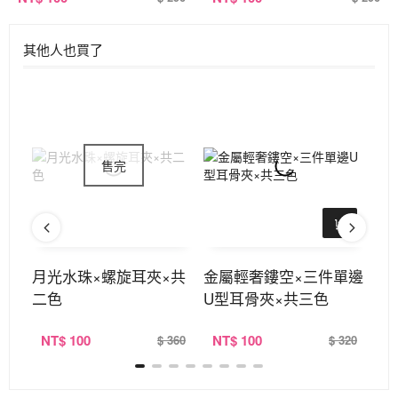
其他人也買了
U型
月光水珠×螺旋耳夾×共
金屬輕奢鏤空×三件單邊
玫
二色
U型耳骨夾×共三色
NT
$ 100
NT
$ 100
N
360
$ 360
$ 320