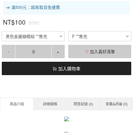
📣 滿500元：超商取貨免運費
NT$100
$390
黑色金邊蝴蝶結 **售完
F **售完
-
+
加入喜好清單
加入購物車
商品介紹
詳細規格
問答紀錄 (
0
)
穿戴&評論 (
0
)