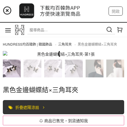
📢 市集預告：9/4-9/6 淡水捷運站
開啟
登入
註冊
📢 市集預告：9/12-9/13 八里海巡基地
我的帳戶
📢 市集預告：8/22-8/23 桃園青埔置地廣場
HUNDRESS均百韓飾 | 韓國飾品
三角耳夾
黑色金邊蝴蝶結×三角耳夾
三角耳夾
黑色金邊蝴蝶結×三角耳夾
折疊遮陽涼扇
商品已售完，到貨通知我