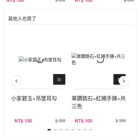
其他人也買了
×吊
小家碧玉×吊墜耳勾
單鑽鋯石×紅繩手鍊×共
櫻
三色
NT
$ 100
NT
$ 100
N
360
$ 320
$ 390