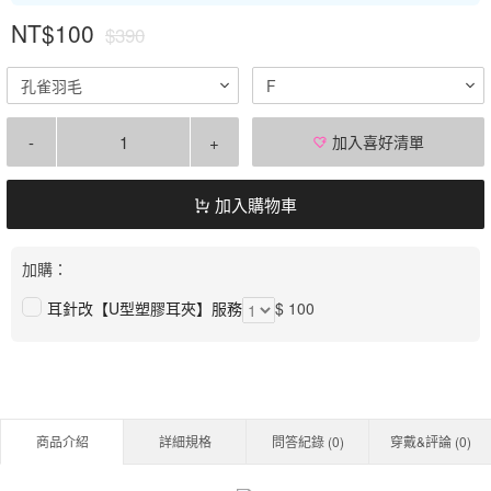
NT$100
$390
孔雀羽毛
F
-
+
加入喜好清單
加入購物車
加購：
耳針改【U型塑膠耳夾】服務
$ 100
商品介紹
詳細規格
問答紀錄 (
0
)
穿戴&評論 (
0
)