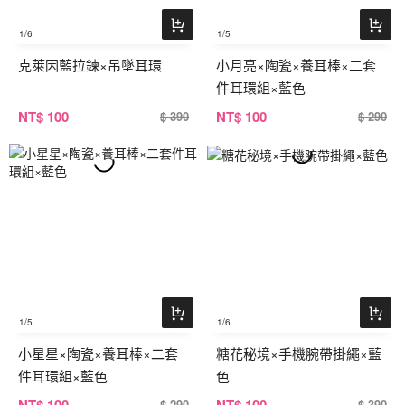
1
/6
1
/5
克萊因藍拉鍊×吊墜耳環
小月亮×陶瓷×養耳棒×二套
件耳環組×藍色
NT
$ 100
NT
$ 100
$ 390
$ 290
1
/5
1
/6
小星星×陶瓷×養耳棒×二套
糖花秘境×手機腕帶掛繩×藍
件耳環組×藍色
色
NT
$ 100
NT
$ 100
$ 290
$ 390