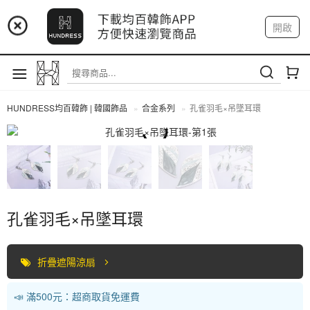
📢 市集預告：9/4-9/6 淡水捷運站
開啟
登入
註冊
📢 市集預告：9/12-9/13 八里海巡基地
我的帳戶
📢 市集預告：8/22-8/23 桃園青埔置地廣場
HUNDRESS均百韓飾 | 韓國飾品
合金系列
孔雀羽毛×吊墜耳環
合金系列
孔雀羽毛×吊墜耳環
折疊遮陽涼扇
📣 滿500元：超商取貨免運費