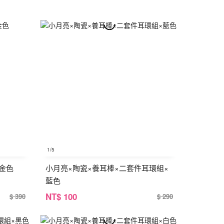
1
/5
×金色
小月亮×陶瓷×養耳棒×二套件耳環組×
藍色
NT
$ 100
$ 390
$ 290