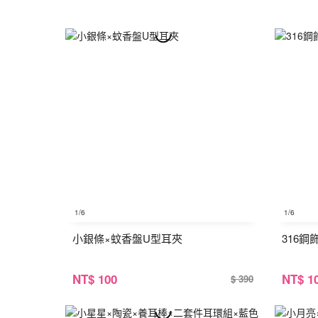
1
/6
1
/6
小銀條×蚊香盤U型耳夾
316
NT
$ 100
NT
$ 1
$ 390