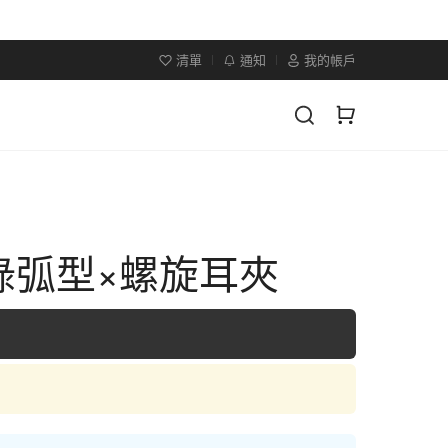
清單
通知
我的帳戶
綠弧型×螺旋耳夾