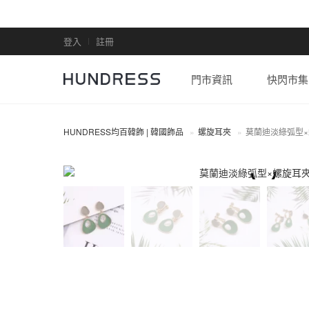
登入
註冊
門市資訊
快閃市集
HUNDRESS均百韓飾 | 韓國飾品
螺旋耳夾
莫蘭迪淡綠弧型
螺旋耳夾