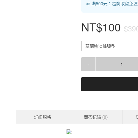
📣 滿500元：超商取貨免
NT$100
$39
莫蘭迪淡綠弧型
-
詳細規格
問答紀錄 (
0
)