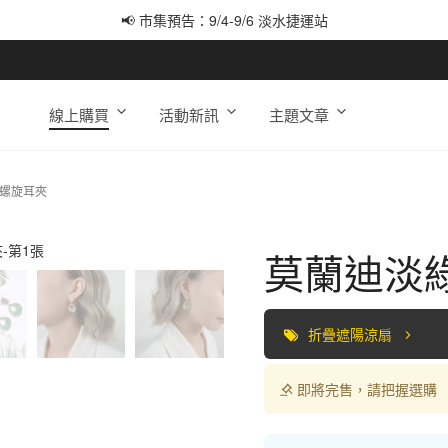
📢 市集預告：9/4-9/6 淡水捷運站
📢 市集預告：9/12-9/13 八里海巡基地
📢 市集預告：8/22-8/23 桃園青埔置地廣場
線上購買
活動新訊
主題文章
×螺旋耳夾
莫蘭迪淡
折疊遮陽涼扇
即將完售，請把握選購