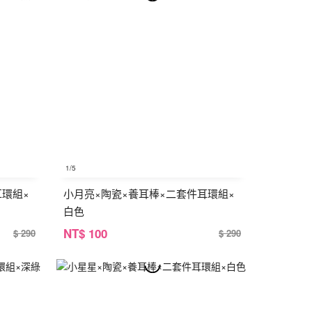
1
/5
耳環組×
小月亮×陶瓷×養耳棒×二套件耳環組×
白色
NT
$ 100
$ 290
$ 290