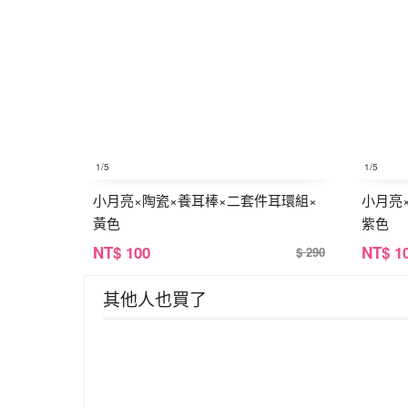
1
/5
1
/5
小月亮×陶瓷×養耳棒×二套件耳環組×
小月亮
黃色
紫色
NT
$ 100
NT
$ 1
$ 290
其他人也買了