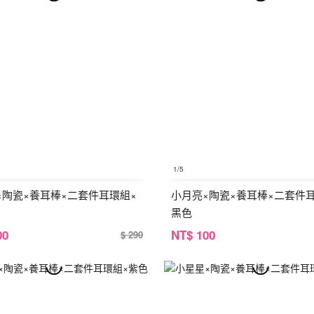
1
/5
×陶瓷×養耳棒×二套件耳環組×
小月亮×陶瓷×養耳棒×二套件
黑色
00
NT
$ 100
$ 290