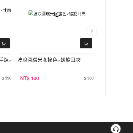
手鍊×
波浪圓環米咖撞色×螺旋耳夾
唯美捕夢網流蘇
NT
$ 100
NT
$ 100
$ 390
$ 380