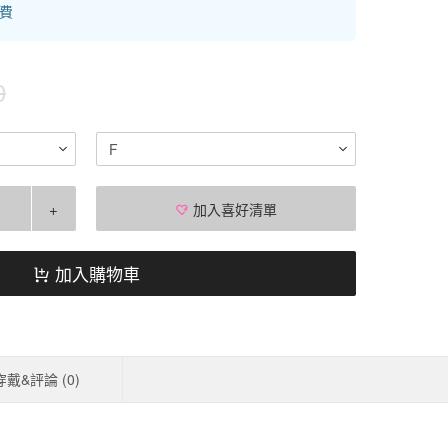
運費
0
F
+
加入喜好清單
加入購物車
穿戴&評論 (
0
)