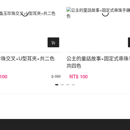
珠交叉×U型耳夾×共二色
公主的童話故事×固定式串珠
共四色
 100
NT
$ 100
$ 380