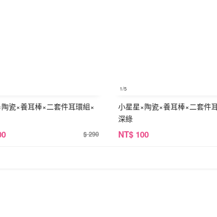
1
/5
×陶瓷×養耳棒×二套件耳環組×
小星星×陶瓷×養耳棒×二套件
深綠
00
NT
$ 100
$ 290