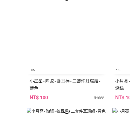
1
/5
1
/5
小星星×陶瓷×養耳棒×二套件耳環組×
小月亮
藍色
深綠
NT
$ 100
NT
$ 1
$ 290