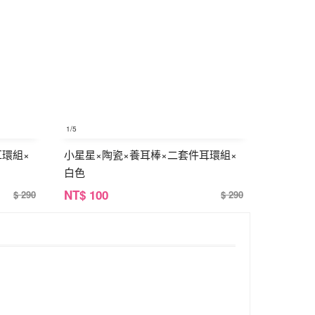
1
/5
耳環組×
小星星×陶瓷×養耳棒×二套件耳環組×
白色
NT
$ 100
$ 290
$ 290