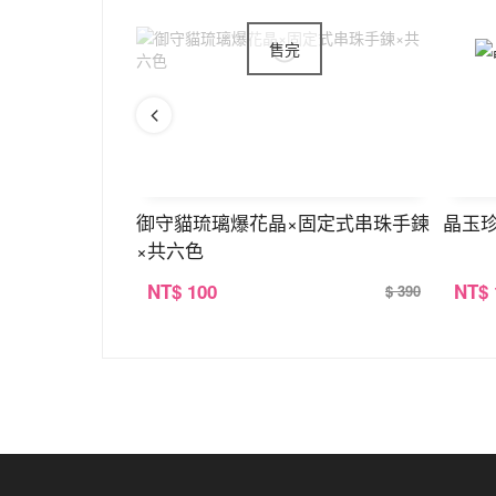
夾
御守貓琉璃爆花晶×固定式串珠手鍊
晶玉珍
×共六色
NT
$ 100
NT
$
$ 390
$ 390