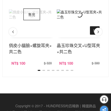
耳夾
俏皮小貓臉×螺旋耳夾×
晶玉珍珠交叉×U型耳夾
長
共二色
×共二色
不
NT
$ 100
NT
$ 100
N
320
$ 320
$ 380
Copyright © 2017 - HUNDRESS均百韓飾 | 韓國飾品