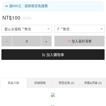
📣 滿500元：超商取貨免運費
NT$100
$390
愛心水蜜桃 **售完
F **售完
-
+
加入喜好清單
加入購物車
商品介紹
詳細規格
問答紀錄 (
0
)
穿戴&評論 (
0
)