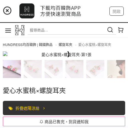
📢 市集預告：9/4-9/6 淡水捷運站
開啟
登入
註冊
📢 市集預告：9/12-9/13 八里海巡基地
我的帳戶
📢 市集預告：8/22-8/23 桃園青埔置地廣場
HUNDRESS均百韓飾 | 韓國飾品
螺旋耳夾
愛心水蜜桃×螺旋耳夾
螺旋耳夾
愛心水蜜桃×螺旋耳夾
折疊遮陽涼扇
商品已售完，到貨通知我