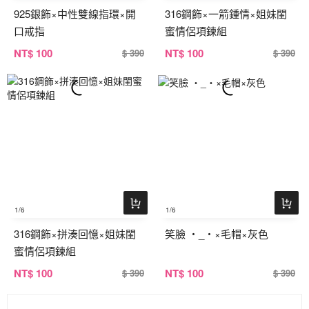
925銀飾×中性雙線指環×開
316鋼飾×一箭鍾情×姐妹閨
口戒指
蜜情侶項鍊組
NT
$ 100
NT
$ 100
$ 390
$ 390
1
/6
1
/6
316鋼飾×拼湊回憶×姐妹閨
笑臉 ‧_‧×毛帽×灰色
蜜情侶項鍊組
NT
$ 100
NT
$ 100
$ 390
$ 390