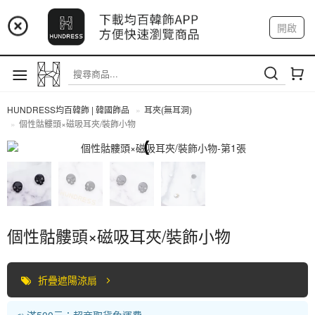
📢 市集預告：9/4-9/6 淡水捷運站
開啟
登入
註冊
📢 市集預告：9/12-9/13 八里海巡基地
我的帳戶
📢 市集預告：8/22-8/23 桃園青埔置地廣場
HUNDRESS均百韓飾 | 韓國飾品
耳夾(無耳洞)
個性骷髏頭×磁吸耳夾/裝飾小物
耳夾(無耳洞)
個性骷髏頭×磁吸耳夾/裝飾小物
折疊遮陽涼扇
📣 滿500元：超商取貨免運費