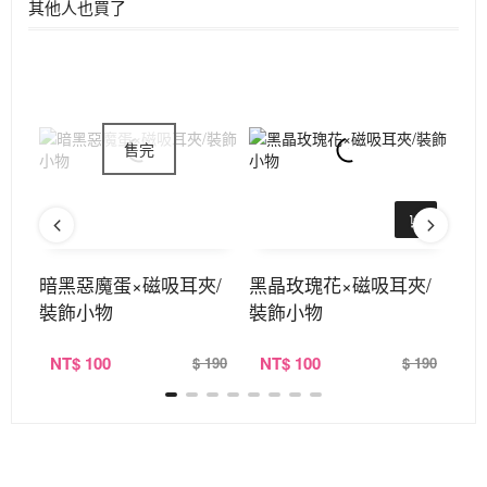
其他人也買了
共四
暗黑惡魔蛋×磁吸耳夾/
黑晶玫瑰花×磁吸耳夾/
招
裝飾小物
裝飾小物
定
NT
$ 100
NT
$ 100
N
390
$ 190
$ 190