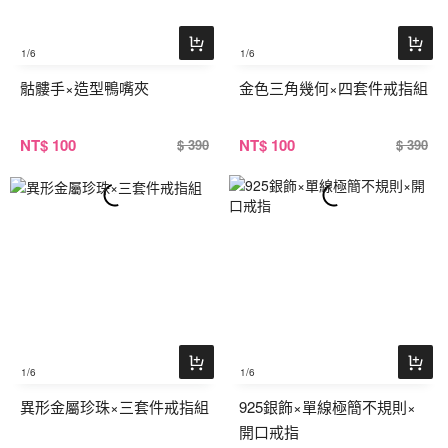
1
/6
1
/6
骷髏手×造型鴨嘴夾
金色三角幾何×四套件戒指組
NT
$ 100
NT
$ 100
$ 390
$ 390
1
/6
1
/6
異形金屬珍珠×三套件戒指組
925銀飾×單線極簡不規則×
開口戒指