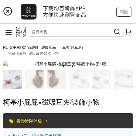
📢 市集預告：9/4-9/6 淡水捷運站
開啟
登入
註冊
📢 市集預告：9/12-9/13 八里海巡基地
我的帳戶
📢 市集預告：8/22-8/23 桃園青埔置地廣場
HUNDRESS均百韓飾 | 韓國飾品
耳夾(無耳洞)
柯基小屁屁×磁吸耳夾/裝飾小物
耳夾(無耳洞)
柯基小屁屁×磁吸耳夾/裝飾小物
折疊遮陽涼扇
📣 滿500元：超商取貨免運費