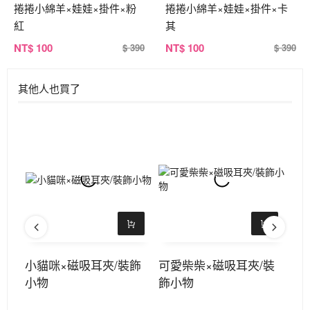
捲捲小綿羊×娃娃×掛件×粉
捲捲小綿羊×娃娃×掛件×卡
紅
其
NT
$ 100
NT
$ 100
$ 390
$ 390
其他人也買了
/
小貓咪×磁吸耳夾/裝飾
可愛柴柴×磁吸耳夾/裝
粉
小物
飾小物
飾