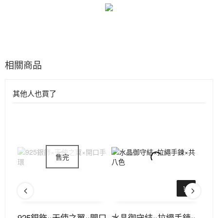
相關商品
其他人也買了
×推
925銀飾×天使之翼×開口
水晶御守結×拉繩手鍊×
9