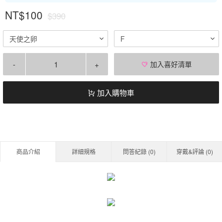
NT$100
$390
天使之卵
F
-
+
加入喜好清單
加入購物車
商品介紹
詳細規格
問答紀錄 (
0
)
穿戴&評論 (
0
)