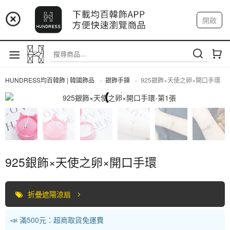
📢 市集預告：9/4-9/6 淡水捷運站
開啟
登入
註冊
📢 市集預告：9/12-9/13 八里海巡基地
我的帳戶
📢 市集預告：8/22-8/23 桃園青埔置地廣場
HUNDRESS均百韓飾 | 韓國飾品
銀飾手鍊
925銀飾×天使之卵×開口手環
全部商品
925銀飾×天使之卵×開口手環
折疊遮陽涼扇
📣 滿500元：超商取貨免運費