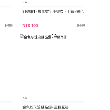
1
/6
316鋼飾×羅馬數字小蠻腰 ×手鍊×銀色
NT
$ 100
$ 320
$ 390
1
/5
金色珍珠流蘇晶鑽×單邊耳掛