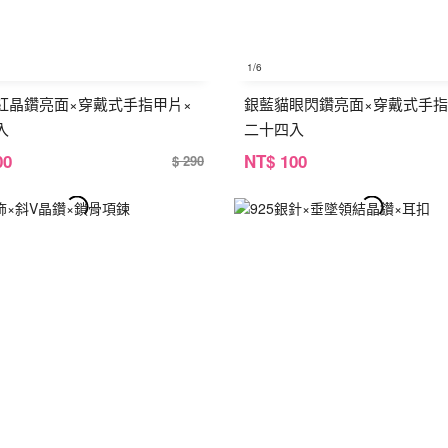
1
/6
紅晶鑽亮面×穿戴式手指甲片×
銀藍貓眼閃鑽亮面×穿戴式手指
入
二十四入
00
NT
$ 100
$ 290