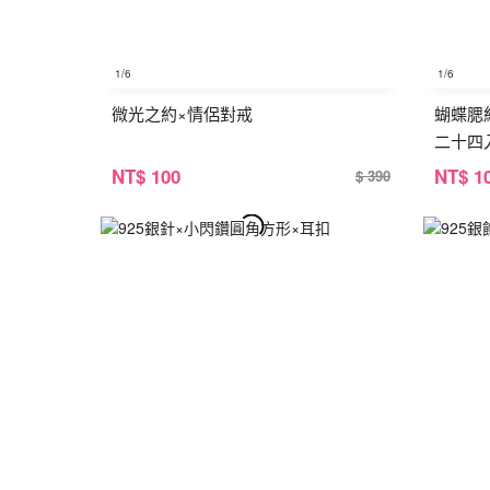
1
/6
1
/6
微光之約×情侶對戒
蝴蝶腮
二十四
NT
$ 100
NT
$ 1
$ 390