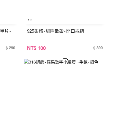
1
/6
甲片×
925銀飾×細圈散鑽×開口戒指
NT
$ 100
$ 290
$ 390