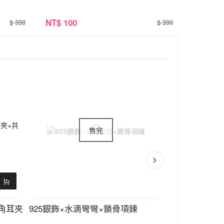
NT
$ 100
$ 390
$ 390
角耳夾
925銀飾×水滴彎彎×鎖骨項鍊
波西米亞串珠
×共三色