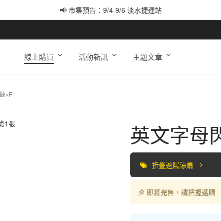
📢 市集預告：9/4-9/6 淡水捷運站
📢 市集預告：9/12-9/13 八里海巡基地
📢 市集預告：8/22-8/23 桃園青埔置地廣場
線上購買
活動新訊
主題文章
鍊×F
英文字母閃
折疊遮陽涼扇
即將完售，請把握選購