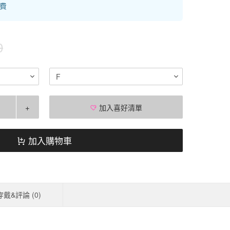
運費
0
F
+
加入喜好清單
加入購物車
穿戴&評論 (
0
)