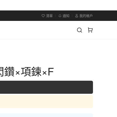
清單
通知
我的帳戶
鑽×項鍊×F