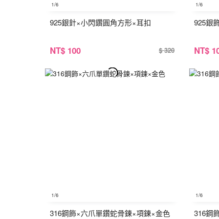
1
/6
1
/6
925銀針×小閃鑽圓角方形×耳扣
925銀
NT
$ 100
NT
$ 1
$ 320
1
/6
1
/6
316鋼飾×六爪單鑽蛇骨鍊×項鍊×金色
316