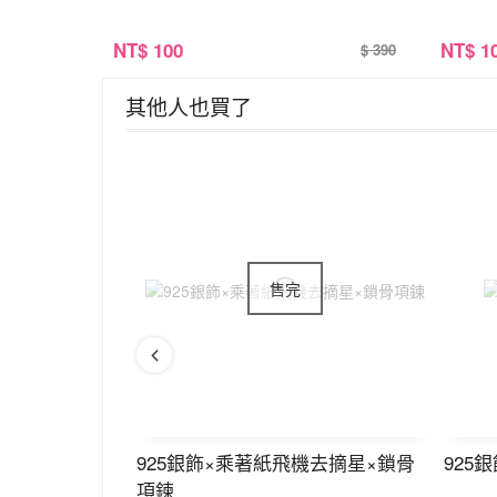
NT
$ 100
NT
$ 1
$ 390
其他人也買了
×開口手環
925銀飾×乘著紙飛機去摘星×鎖骨
925
項鍊