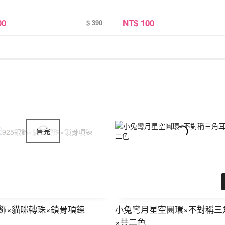
00
NT
$ 100
$ 390
銀飾×貓咪轉珠×鎖骨項鍊
小兔彎月星空圓環×不對稱三
×共二色