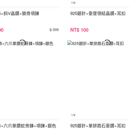
1
/6
飾×斜V晶鑽×鎖骨項鍊
925銀針×垂墜領結晶鑽×耳扣
00
NT
$ 100
$ 390
1
/6
鋼飾×六爪單鑽蛇骨鍊×項鍊×銀色
925銀針×單排鋯石垂鑽×耳扣